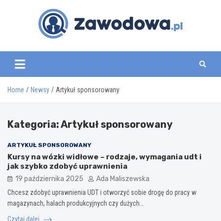
Skip
to
content
zawodowa.pl
Home
Newsy
Artykuł sponsorowany
Kategoria:
Artykuł sponsorowany
ARTYKUŁ SPONSOROWANY
Kursy na wózki widłowe – rodzaje, wymagania udt i
jak szybko zdobyć uprawnienia
19 października 2025
Ada Maliszewska
Chcesz zdobyć uprawnienia UDT i otworzyć sobie drogę do pracy w
magazynach, halach produkcyjnych czy dużych…
Czytaj dalej