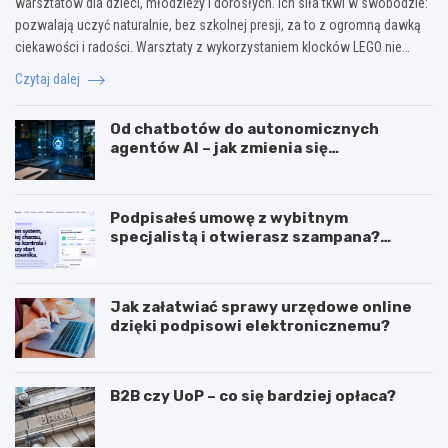
warsztatów dla dzieci, młodzieży i dorosłych. Ich siła tkwi w swobodzie:
pozwalają uczyć naturalnie, bez szkolnej presji, za to z ogromną dawką
ciekawości i radości. Warsztaty z wykorzystaniem klocków LEGO nie…
Czytaj dalej
Od chatbotów do autonomicznych
agentów AI – jak zmienia się
wykorzystanie sztucznej inteligencji w
biznesie?
Podpisałeś umowę z wybitnym
specjalistą i otwierasz szampana?
Przedwcześnie.
Jak załatwiać sprawy urzędowe online
dzięki podpisowi elektronicznemu?
B2B czy UoP – co się bardziej opłaca?
J
J