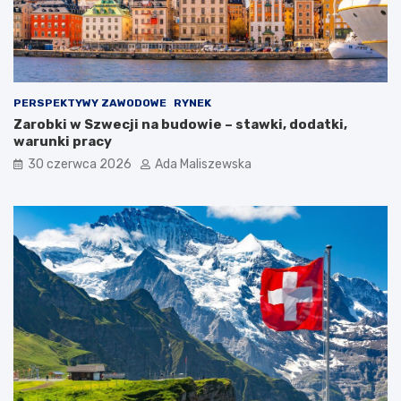
PERSPEKTYWY ZAWODOWE
RYNEK
Zarobki w Szwecji na budowie – stawki, dodatki,
warunki pracy
30 czerwca 2026
Ada Maliszewska