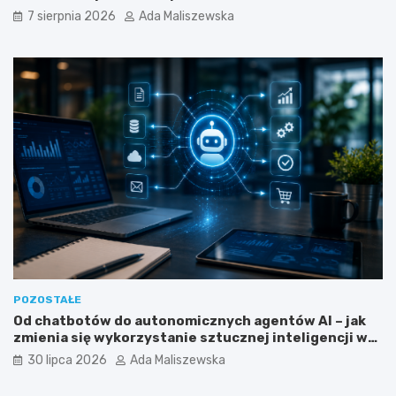
n
b
7 sierpnia 2026
Ada Maliszewska
g
r
u
y
a
p
f
r
i
o
l
g
i
r
a
a
c
m
y
i
j
s
n
t
y
a
m
?
?
POZOSTAŁE
Od chatbotów do autonomicznych agentów AI – jak
zmienia się wykorzystanie sztucznej inteligencji w
biznesie?
30 lipca 2026
Ada Maliszewska