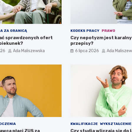
A ZA GRANICĄ
KODEKS PRACY
PRAWO
ać sprawdzonych ofert
Czy nepotyzm jest karalny
opiekunek?
przepisy?
026
Ada Maliszewska
6 lipca 2026
Ada Malisze
DCZENIA
KWALIFIKACJE
WYKSZTAŁCENIE
awca płaci ZUS za
Czy studia wliczają się do l