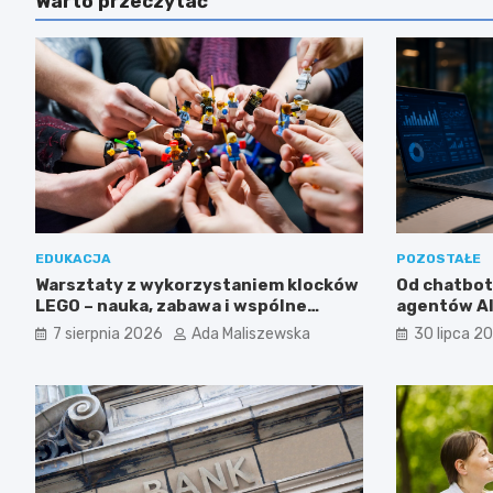
Warto przeczytać
EDUKACJA
POZOSTAŁE
Warsztaty z wykorzystaniem klocków
Od chatbo
LEGO – nauka, zabawa i wspólne
agentów AI 
odkrywanie świata
wykorzysta
7 sierpnia 2026
Ada Maliszewska
30 lipca 2
w biznesie