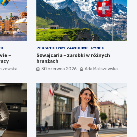
EK
PERSPEKTYWY ZAWODOWE
RYNEK
wie –
Szwajcaria – zarobki w różnych
racy
branżach
iszewska
30 czerwca 2026
Ada Maliszewska