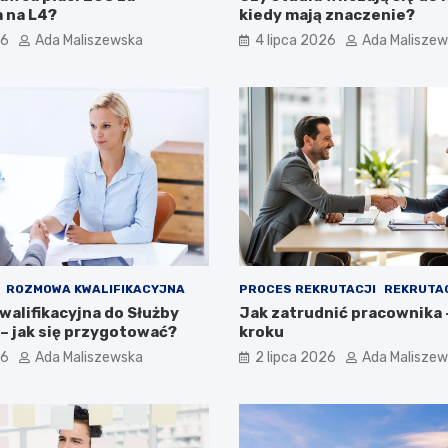
 na L4?
kiedy mają znaczenie?
26
Ada Maliszewska
4 lipca 2026
Ada Malisze
ROZMOWA KWALIFIKACYJNA
PROCES REKRUTACJI
REKRUTA
alifikacyjna do Służby
Jak zatrudnić pracownika 
– jak się przygotować?
kroku
26
Ada Maliszewska
2 lipca 2026
Ada Malisze