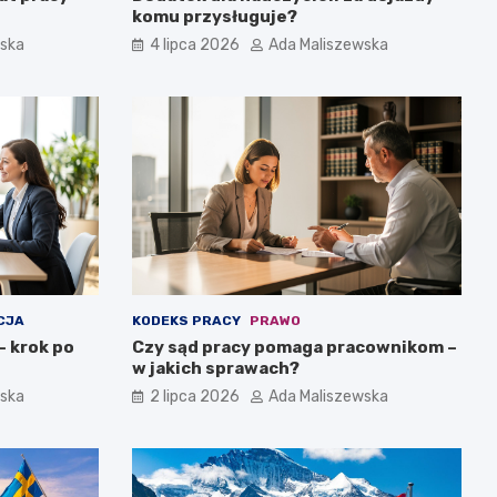
komu przysługuje?
wska
4 lipca 2026
Ada Maliszewska
CJA
KODEKS PRACY
PRAWO
– krok po
Czy sąd pracy pomaga pracownikom –
w jakich sprawach?
wska
2 lipca 2026
Ada Maliszewska