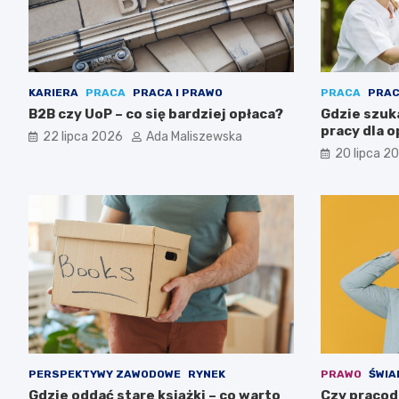
KARIERA
PRACA
PRACA I PRAWO
PRACA
PRAC
B2B czy UoP – co się bardziej opłaca?
Gdzie szuk
pracy dla 
22 lipca 2026
Ada Maliszewska
20 lipca 2
PERSPEKTYWY ZAWODOWE
RYNEK
PRAWO
ŚWIA
Gdzie oddać stare książki – co warto
Czy pracod