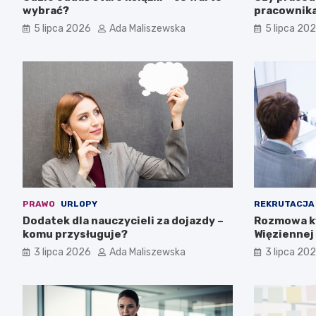
wybrać?
pracownika
5 lipca 2026
Ada Maliszewska
5 lipca 20
PRAWO
URLOPY
REKRUTACJA
Dodatek dla nauczycieli za dojazdy –
Rozmowa kw
komu przysługuje?
Więziennej 
3 lipca 2026
Ada Maliszewska
3 lipca 20