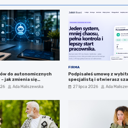
FIRMA
tów do autonomicznych
Podpisałeś umowę z wybi
– jak zmienia się
specjalistą i otwierasz s
nie sztucznej inteligencji
Przedwcześnie.
026
Ada Maliszewska
27 lipca 2026
Ada Malisz
?