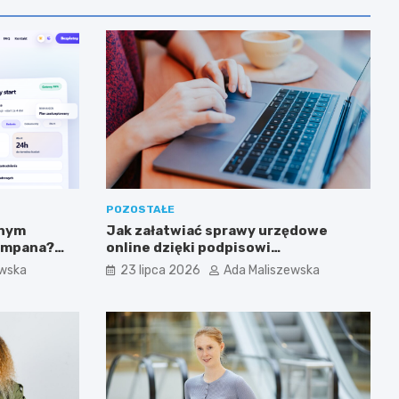
POZOSTAŁE
tnym
Jak załatwiać sprawy urzędowe
zampana?
online dzięki podpisowi
elektronicznemu?
ewska
23 lipca 2026
Ada Maliszewska