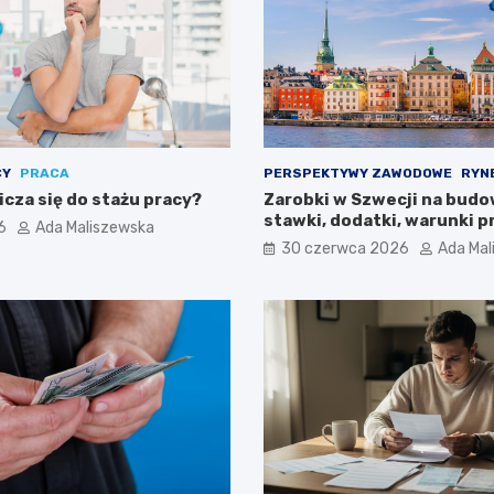
CY
PRACA
PERSPEKTYWY ZAWODOWE
RYN
icza się do stażu pracy?
Zarobki w Szwecji na budo
stawki, dodatki, warunki p
6
Ada Maliszewska
30 czerwca 2026
Ada Mal