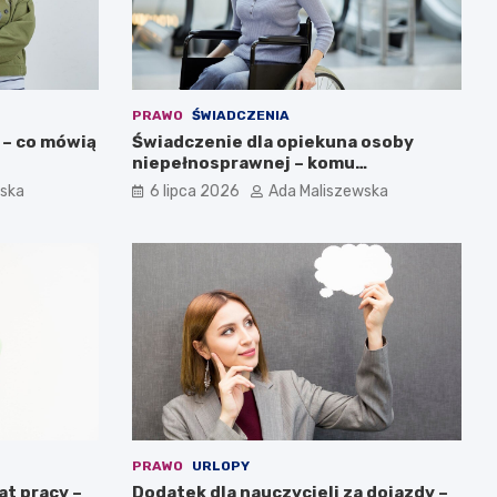
PRAWO
ŚWIADCZENIA
 – co mówią
Świadczenie dla opiekuna osoby
niepełnosprawnej – komu
przysługuje?
wska
6 lipca 2026
Ada Maliszewska
PRAWO
URLOPY
at pracy –
Dodatek dla nauczycieli za dojazdy –