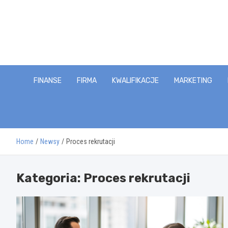
Skip
to
content
FINANSE
FIRMA
KWALIFIKACJE
MARKETING
Home
Newsy
Proces rekrutacji
Kategoria:
Proces rekrutacji