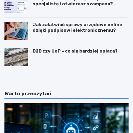
specjalistą i otwierasz szampana?
Przedwcześnie.
Jak załatwiać sprawy urzędowe online
dzięki podpisowi elektronicznemu?
B2B czy UoP – co się bardziej opłaca?
J
J
a
a
k
k
m
i
o
e
Warto przeczytać
g
c
ę
e
z
c
a
h
r
y
a
p
b
o
i
w