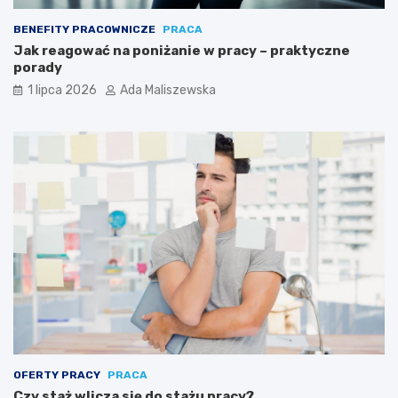
BENEFITY PRACOWNICZE
PRACA
Jak reagować na poniżanie w pracy – praktyczne
porady
1 lipca 2026
Ada Maliszewska
OFERTY PRACY
PRACA
Czy staż wlicza się do stażu pracy?