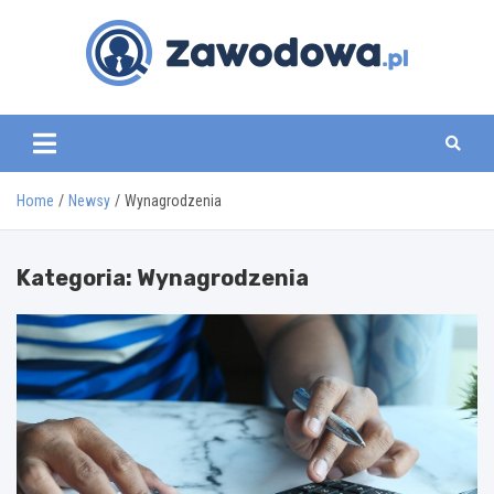
Skip
to
content
zawodowa.pl
Home
Newsy
Wynagrodzenia
Kategoria:
Wynagrodzenia