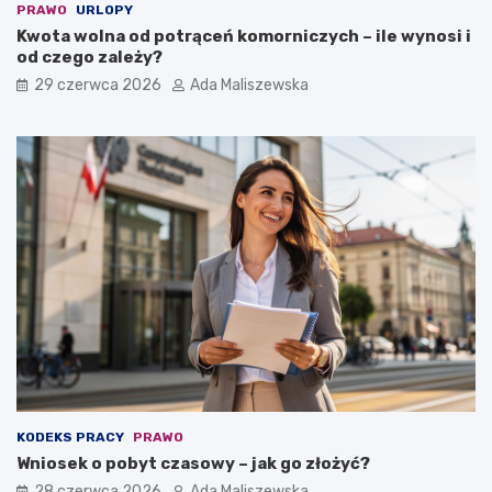
PRAWO
URLOPY
Kwota wolna od potrąceń komorniczych – ile wynosi i
od czego zależy?
29 czerwca 2026
Ada Maliszewska
KODEKS PRACY
PRAWO
Wniosek o pobyt czasowy – jak go złożyć?
28 czerwca 2026
Ada Maliszewska