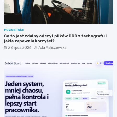
n
t
y
a
m
?
?
POZOSTAŁE
Co to jest zdalny odczyt plików DDD z tachografu i
jakie zapewnia korzyści?
28 lipca 2026
Ada Maliszewska