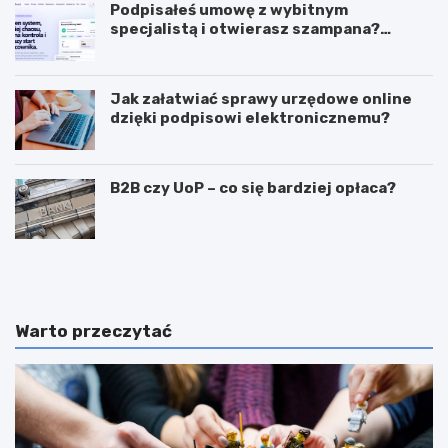
Podpisałeś umowę z wybitnym
specjalistą i otwierasz szampana?
Przedwcześnie.
Jak załatwiać sprawy urzędowe online
dzięki podpisowi elektronicznemu?
B2B czy UoP – co się bardziej opłaca?
J
J
a
a
k
k
m
i
o
e
Warto przeczytać
g
c
ę
e
z
c
a
h
r
y
a
p
b
o