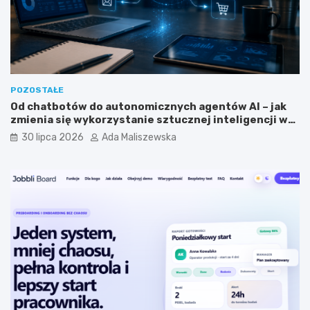
j
s
n
t
y
a
m
?
?
POZOSTAŁE
Od chatbotów do autonomicznych agentów AI – jak
zmienia się wykorzystanie sztucznej inteligencji w
biznesie?
30 lipca 2026
Ada Maliszewska