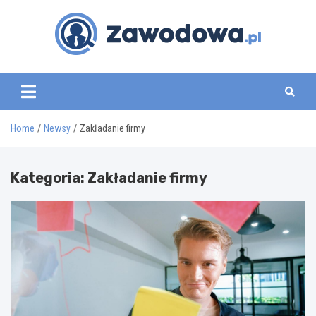
Skip
to
content
zawodowa.pl
Home
Newsy
Zakładanie firmy
Kategoria:
Zakładanie firmy