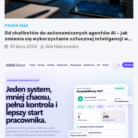
m
?
?
POZOSTAŁE
Od chatbotów do autonomicznych agentów AI – jak
zmienia się wykorzystanie sztucznej inteligencji w
biznesie?
30 lipca 2026
Ada Maliszewska