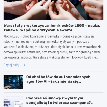
Warsztaty z wykorzystaniem klocków LEGO – nauka,
zabawa i wspólne odkrywanie świata
Klocki LEGO – choć kojarzone z rozrywką – coraz częściej stają się
istotnym narzędziem edukacyjnym wykorzystywanym podczas
warsztatów dla dzieci, młodzieży i dorosłych. Ich siła tkwi w swobodzie:
pozwalają uczyć naturalnie, bez szkolnej presji, za to z ogromną dawką
ciekawości i radości. Warsztaty z wykorzystaniem klocków LEGO nie…
Czytaj dalej
Od chatbotów do autonomicznych
agentów AI – jak zmienia się
wykorzystanie sztucznej inteligencji w
biznesie?
Podpisałeś umowę z wybitnym
specjalistą i otwierasz szampana?