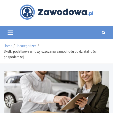
Skip
to
content
zawodowa.pl
Home
Uncategorized
Skutki podatkowe umowy użyczenia samochodu do działalności
gospodarczej