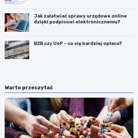
Przedwcześnie.
Jak załatwiać sprawy urzędowe online
dzięki podpisowi elektronicznemu?
B2B czy UoP – co się bardziej opłaca?
J
J
a
a
k
k
m
i
o
e
Warto przeczytać
g
c
ę
e
z
c
a
h
r
y
a
p
b
o
i
w
a
i