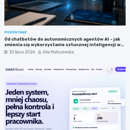
n
t
y
a
m
?
?
POZOSTAŁE
Od chatbotów do autonomicznych agentów AI – jak
zmienia się wykorzystanie sztucznej inteligencji w
biznesie?
30 lipca 2026
Ada Maliszewska