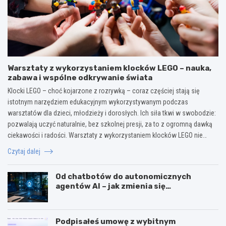
Warsztaty z wykorzystaniem klocków LEGO – nauka,
zabawa i wspólne odkrywanie świata
Klocki LEGO – choć kojarzone z rozrywką – coraz częściej stają się
istotnym narzędziem edukacyjnym wykorzystywanym podczas
warsztatów dla dzieci, młodzieży i dorosłych. Ich siła tkwi w swobodzie:
pozwalają uczyć naturalnie, bez szkolnej presji, za to z ogromną dawką
ciekawości i radości. Warsztaty z wykorzystaniem klocków LEGO nie…
Czytaj dalej
Od chatbotów do autonomicznych
agentów AI – jak zmienia się
wykorzystanie sztucznej inteligencji w
biznesie?
Podpisałeś umowę z wybitnym