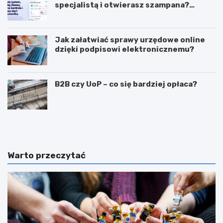
specjalistą i otwierasz szampana?
Przedwcześnie.
Jak załatwiać sprawy urzędowe online
dzięki podpisowi elektronicznemu?
B2B czy UoP – co się bardziej opłaca?
J
J
a
a
k
k
m
i
o
e
Warto przeczytać
g
c
ę
e
z
c
a
h
r
y
a
p
b
o
i
w