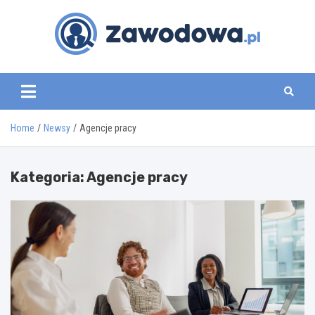
Skip
to
content
zawodowa.pl
Home
Newsy
Agencje pracy
Kategoria:
Agencje pracy