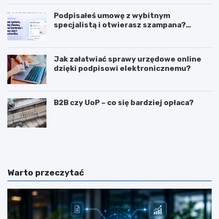
Podpisałeś umowę z wybitnym
specjalistą i otwierasz szampana?
Przedwcześnie.
Jak załatwiać sprawy urzędowe online
dzięki podpisowi elektronicznemu?
B2B czy UoP – co się bardziej opłaca?
J
J
a
a
k
k
m
i
o
e
Warto przeczytać
g
c
ę
e
z
c
a
h
r
y
a
p