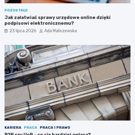
POZOSTAŁE
Jak załatwiać sprawy urzędowe online dzięki
podpisowi elektronicznemu?
23 lipca 2026
Ada Maliszewska
KARIERA
PRACA
PRACA I PRAWO
B2B czy UoP – co się bardziej opłaca?