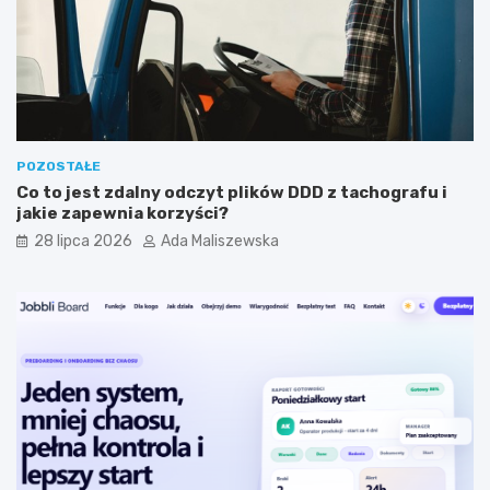
y
i
j
s
n
t
y
a
m
?
?
POZOSTAŁE
Co to jest zdalny odczyt plików DDD z tachografu i
jakie zapewnia korzyści?
28 lipca 2026
Ada Maliszewska