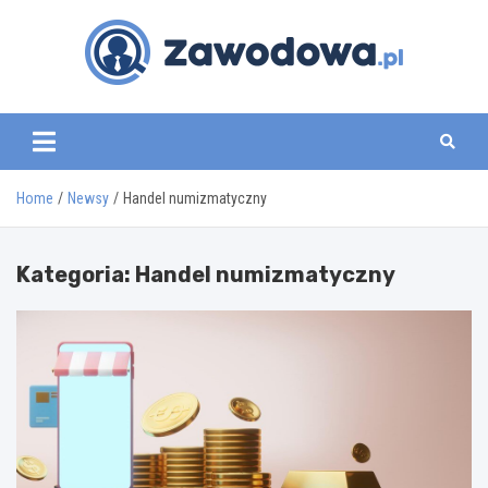
Skip
to
content
zawodowa.pl
Home
Newsy
Handel numizmatyczny
Kategoria:
Handel numizmatyczny