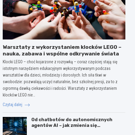
Warsztaty z wykorzystaniem klocków LEGO –
nauka, zabawa i wspólne odkrywanie świata
Klocki LEGO – choć kojarzone z rozrywką – coraz częściej stają się
istotnym narzędziem edukacyjnym wykorzystywanym podczas
warsztatów dla dzieci, młodzieży i dorosłych. Ich siła tkwi w
swobodzie: pozwalają uczyć naturalnie, bez szkolnej presji, za to z
ogromną dawką ciekawości i radości. Warsztaty z wykorzystaniem
klocków LEGO nie…
Czytaj dalej
Od chatbotów do autonomicznych
agentów AI – jak zmienia się
wykorzystanie sztucznej inteligencji w