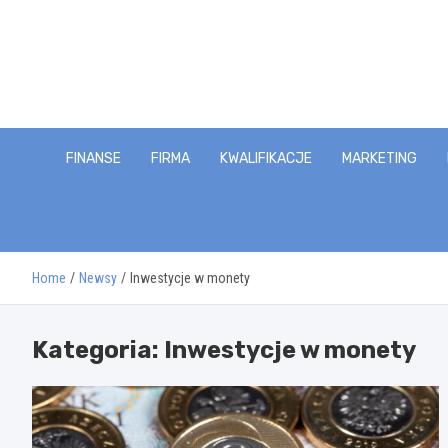
Skip
to
content
FINANSE
FIRMA
KWALIFIKACJE
MARKETING
Home
Newsy
Inwestycje w monety
Kategoria:
Inwestycje w monety