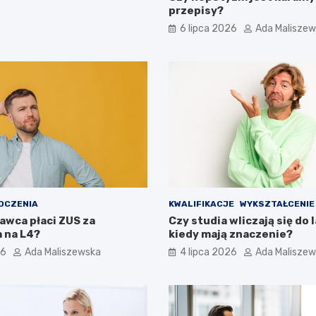
przepisy?
6 lipca 2026
Ada Malisze
DCZENIA
KWALIFIKACJE
WYKSZTAŁCENIE
awca płaci ZUS za
Czy studia wliczają się do l
 na L4?
kiedy mają znaczenie?
26
Ada Maliszewska
4 lipca 2026
Ada Malisze