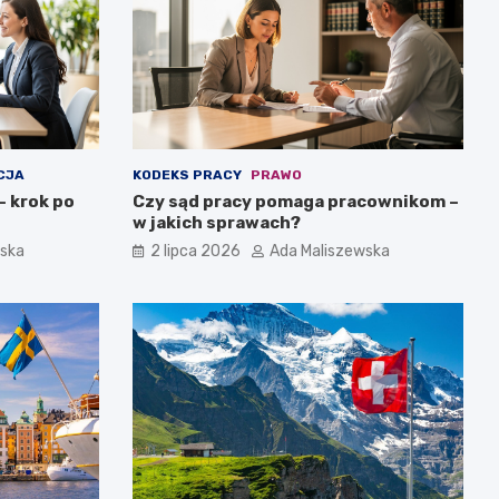
CJA
KODEKS PRACY
PRAWO
– krok po
Czy sąd pracy pomaga pracownikom –
w jakich sprawach?
wska
2 lipca 2026
Ada Maliszewska