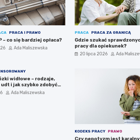
ACA
PRACA I PRAWO
PRACA
PRACA ZA GRANICĄ
 – co się bardziej opłaca?
Gdzie szukać sprawdzonyc
pracy dla opiekunek?
026
Ada Maliszewska
20 lipca 2026
Ada Malisz
ONSOROWANY
zki widłowe – rodzaje,
udt i jak szybko zdobyć
ia
26
Ada Maliszewska
KODEKS PRACY
PRAWO
Czy nepotyzm jest karalny