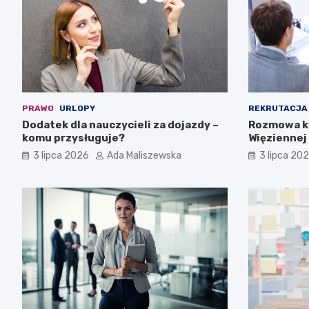
PRAWO
URLOPY
REKRUTACJA
Dodatek dla nauczycieli za dojazdy –
Rozmowa kw
komu przysługuje?
Więziennej 
3 lipca 2026
Ada Maliszewska
3 lipca 20