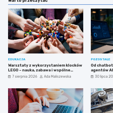
Warto przeczytać
EDUKACJA
POZOSTAŁE
Warsztaty z wykorzystaniem klocków
Od chatbo
LEGO – nauka, zabawa i wspólne
agentów AI 
odkrywanie świata
wykorzysta
7 sierpnia 2026
Ada Maliszewska
30 lipca 2
w biznesie