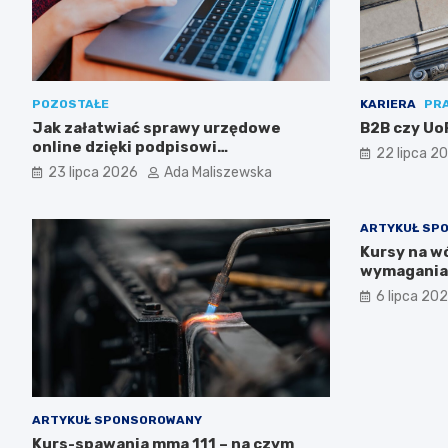
POZOSTAŁE
KARIERA
PR
Jak załatwiać sprawy urzędowe
B2B czy UoP
online dzięki podpisowi
22 lipca 2
elektronicznemu?
23 lipca 2026
Ada Maliszewska
ARTYKUŁ SP
Kursy na wó
wymagania 
uprawnien
6 lipca 20
ARTYKUŁ SPONSOROWANY
Kurs-spawania mma 111 – na czym