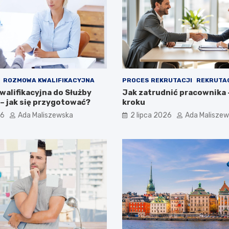
ROZMOWA KWALIFIKACYJNA
PROCES REKRUTACJI
REKRUTA
alifikacyjna do Służby
Jak zatrudnić pracownika 
– jak się przygotować?
kroku
26
Ada Maliszewska
2 lipca 2026
Ada Malisze