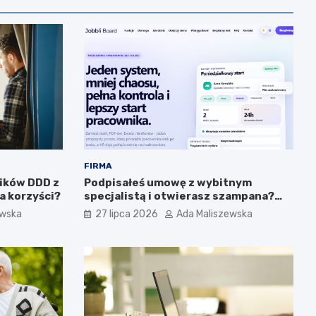
FIRMA
lików DDD z
Podpisałeś umowę z wybitnym
a korzyści?
specjalistą i otwierasz szampana?
Przedwcześnie.
ewska
27 lipca 2026
Ada Maliszewska