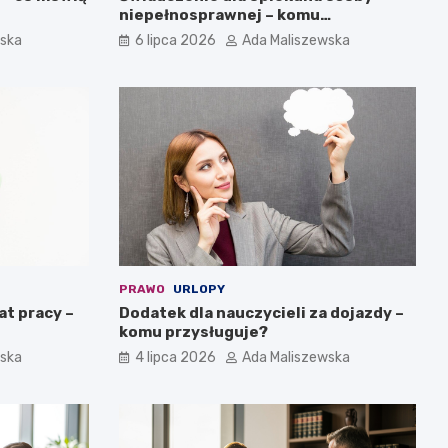
niepełnosprawnej – komu
przysługuje?
wska
6 lipca 2026
Ada Maliszewska
PRAWO
URLOPY
at pracy –
Dodatek dla nauczycieli za dojazdy –
komu przysługuje?
wska
4 lipca 2026
Ada Maliszewska