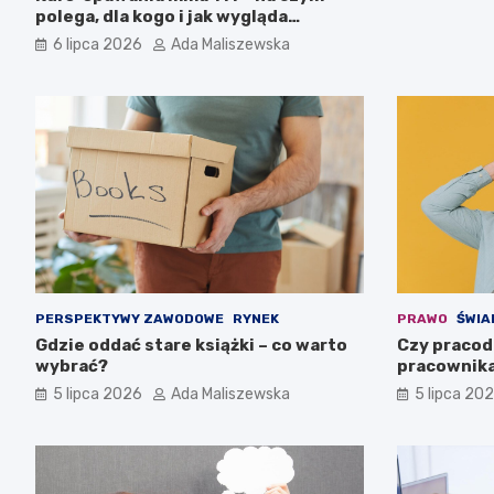
polega, dla kogo i jak wygląda
egzamin?
6 lipca 2026
Ada Maliszewska
PERSPEKTYWY ZAWODOWE
RYNEK
PRAWO
ŚWIA
Gdzie oddać stare książki – co warto
Czy pracod
wybrać?
pracownika
5 lipca 2026
Ada Maliszewska
5 lipca 20