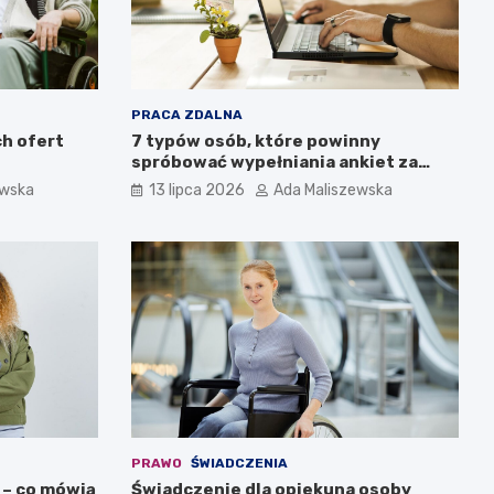
PRACA ZDALNA
h ofert
7 typów osób, które powinny
spróbować wypełniania ankiet za
pieniądze. Czy jesteś wśród nich?
ewska
13 lipca 2026
Ada Maliszewska
PRAWO
ŚWIADCZENIA
 – co mówią
Świadczenie dla opiekuna osoby