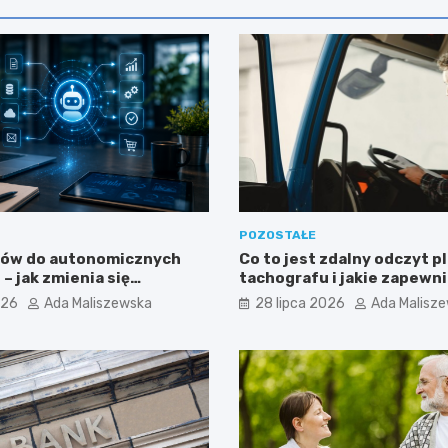
POZOSTAŁE
tów do autonomicznych
Co to jest zdalny odczyt p
– jak zmienia się
tachografu i jakie zapewni
nie sztucznej inteligencji
026
Ada Maliszewska
28 lipca 2026
Ada Malisz
?