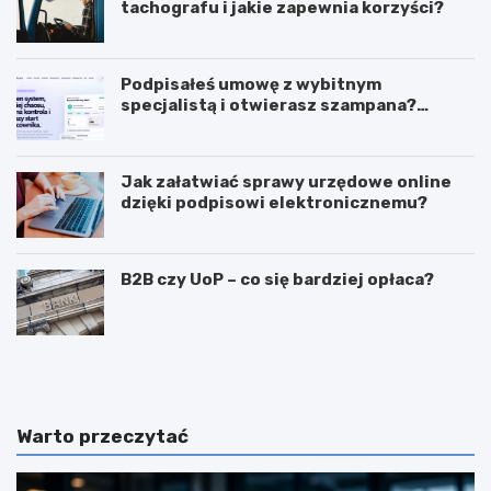
tachografu i jakie zapewnia korzyści?
Podpisałeś umowę z wybitnym
specjalistą i otwierasz szampana?
Przedwcześnie.
Jak załatwiać sprawy urzędowe online
dzięki podpisowi elektronicznemu?
B2B czy UoP – co się bardziej opłaca?
J
J
a
a
k
k
m
i
o
e
Warto przeczytać
g
c
ę
e
z
c