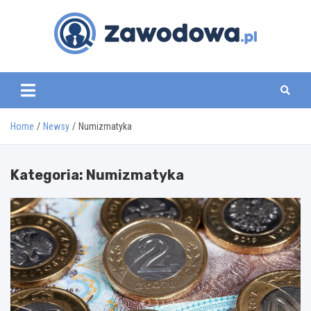
Skip
to
content
zawodowa.pl
Home
Newsy
Numizmatyka
Kategoria:
Numizmatyka