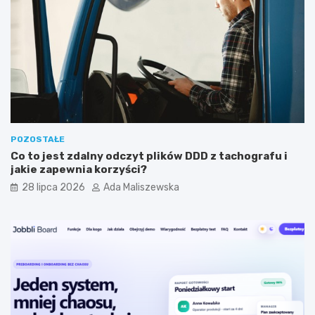
a
a
c
m
y
i
j
s
n
t
y
a
m
?
?
POZOSTAŁE
Co to jest zdalny odczyt plików DDD z tachografu i
jakie zapewnia korzyści?
28 lipca 2026
Ada Maliszewska