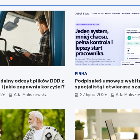
FIRMA
zdalny odczyt plików DDD z
Podpisałeś umowę z wybi
i jakie zapewnia korzyści?
specjalistą i otwierasz s
Przedwcześnie.
026
Ada Maliszewska
27 lipca 2026
Ada Malisz