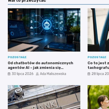
Warto przeczytać
POZOSTAŁE
POZOSTAŁE
Od chatbotów do autonomicznych
Co to jest 
agentów AI – jak zmienia się
tachografu 
wykorzystanie sztucznej inteligencji
30 lipca 2026
Ada Maliszewska
28 lipca 2
w biznesie?