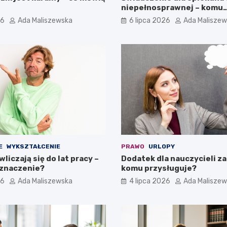
niepełnosprawnej – komu
przysługuje?
26
Ada Maliszewska
6 lipca 2026
Ada Malisze
E
WYKSZTAŁCENIE
PRAWO
URLOPY
wliczają się do lat pracy –
Dodatek dla nauczycieli za
 znaczenie?
komu przysługuje?
26
Ada Maliszewska
4 lipca 2026
Ada Malisze