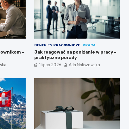
BENEFITY PRACOWNICZE
PRACA
cownikom –
Jak reagować na poniżanie w pracy –
praktyczne porady
wska
1 lipca 2026
Ada Maliszewska