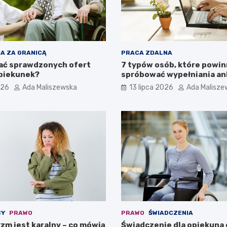
A ZA GRANICĄ
PRACA ZDALNA
ać sprawdzonych ofert
7 typów osób, które powi
opiekunek?
spróbować wypełniania an
pieniądze. Czy jesteś wśró
026
Ada Maliszewska
13 lipca 2026
Ada Malisze
CY
PRAWO
PRAWO
ŚWIADCZENIA
zm jest karalny – co mówią
Świadczenie dla opiekuna