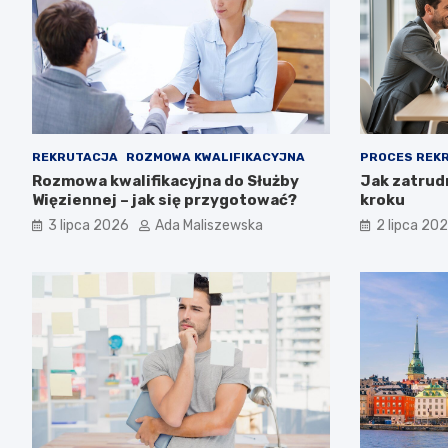
REKRUTACJA
ROZMOWA KWALIFIKACYJNA
PROCES REK
Rozmowa kwalifikacyjna do Służby
Jak zatrud
Więziennej – jak się przygotować?
kroku
3 lipca 2026
Ada Maliszewska
2 lipca 20