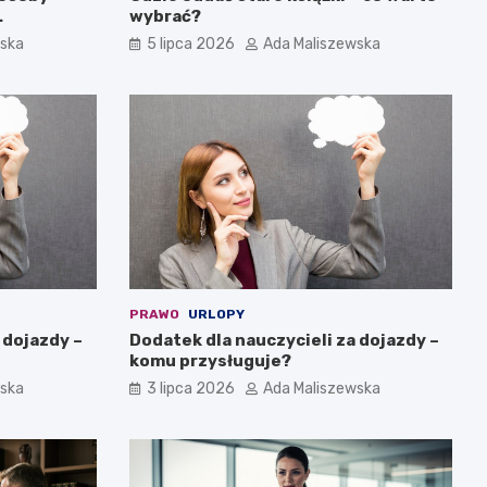
wybrać?
wska
5 lipca 2026
Ada Maliszewska
PRAWO
URLOPY
 dojazdy –
Dodatek dla nauczycieli za dojazdy –
komu przysługuje?
wska
3 lipca 2026
Ada Maliszewska