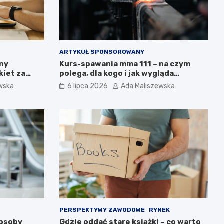
ARTYKUŁ SPONSOROWANY
nny
Kurs-spawania mma 111 – na czym
kiet za
polega, dla kogo i jak wygląda
d nich?
egzamin?
wska
6 lipca 2026
Ada Maliszewska
PERSPEKTYWY ZAWODOWE
RYNEK
 osoby
Gdzie oddać stare książki – co warto