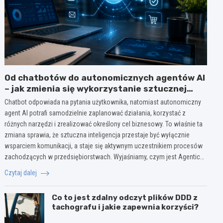
Od chatbotów do autonomicznych agentów AI
– jak zmienia się wykorzystanie sztucznej
inteligencji w biznesie?
Chatbot odpowiada na pytania użytkownika, natomiast autonomiczny
agent AI potrafi samodzielnie zaplanować działania, korzystać z
różnych narzędzi i zrealizować określony cel biznesowy. To właśnie ta
zmiana sprawia, że sztuczna inteligencja przestaje być wyłącznie
wsparciem komunikacji, a staje się aktywnym uczestnikiem procesów
zachodzących w przedsiębiorstwach. Wyjaśniamy, czym jest Agentic…
Czytaj dalej
Co to jest zdalny odczyt plików DDD z
tachografu i jakie zapewnia korzyści?