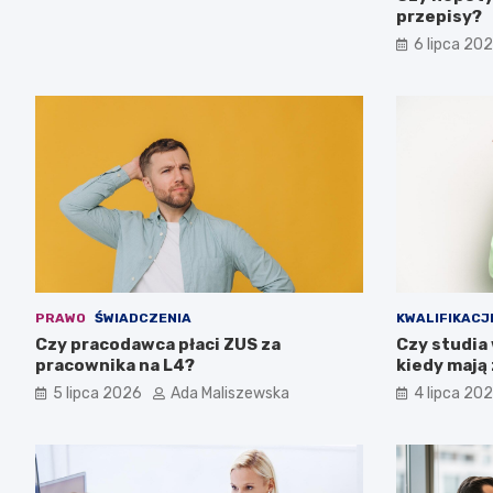
przepisy?
6 lipca 20
PRAWO
ŚWIADCZENIA
KWALIFIKACJ
Czy pracodawca płaci ZUS za
Czy studia 
pracownika na L4?
kiedy mają
5 lipca 2026
Ada Maliszewska
4 lipca 20