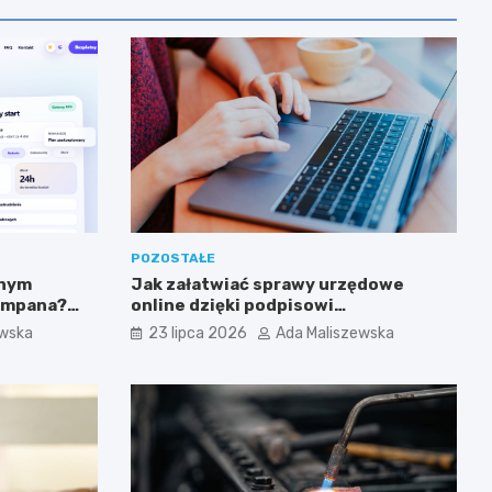
POZOSTAŁE
tnym
Jak załatwiać sprawy urzędowe
zampana?
online dzięki podpisowi
elektronicznemu?
ewska
23 lipca 2026
Ada Maliszewska