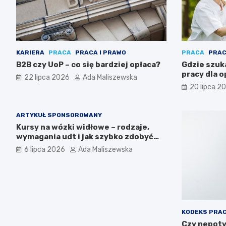
KARIERA
PRACA
PRACA I PRAWO
PRACA
PRAC
B2B czy UoP – co się bardziej opłaca?
Gdzie szuk
pracy dla 
22 lipca 2026
Ada Maliszewska
20 lipca 2
ARTYKUŁ SPONSOROWANY
Kursy na wózki widłowe – rodzaje,
wymagania udt i jak szybko zdobyć
uprawnienia
6 lipca 2026
Ada Maliszewska
KODEKS PRA
Czy nepoty