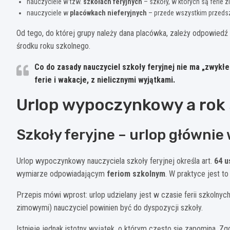
nauczyciele w tzw.
szkołach feryjnych
– szkoły, w których są ferie z
nauczyciele w
placówkach nieferyjnych
– przede wszystkim przeds
Od tego, do której grupy należy dana placówka, zależy odpowied
środku roku szkolnego.
Co do zasady
nauczyciel szkoły feryjnej nie ma „zwykł
ferie i wakacje, z nielicznymi wyjątkami.
Urlop wypoczynkowy a rok 
Szkoły feryjne – urlop głównie 
Urlop wypoczynkowy nauczyciela szkoły feryjnej określa art.
64 u
wymiarze odpowiadającym
feriom szkolnym
. W praktyce jest to
Przepis mówi wprost: urlop udzielany jest w czasie ferii szkolnyc
zimowymi) nauczyciel powinien być do dyspozycji szkoły.
Istnieje jednak istotny wyjątek, o którym często się zapomina. Zg