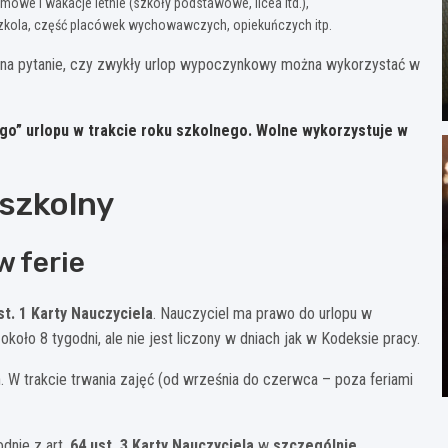
imowe i wakacje letnie (szkoły podstawowe, licea itd.),
zkola, część placówek wychowawczych, opiekuńczych itp.
ź na pytanie, czy zwykły urlop wypoczynkowy można wykorzystać w
ego” urlopu w trakcie roku szkolnego
. Wolne wykorzystuje w
szkolny
w ferie
st. 1 Karty Nauczyciela
. Nauczyciel ma prawo do urlopu w
 około 8 tygodni, ale nie jest liczony w dniach jak w Kodeksie pracy.
h. W trakcie trwania zajęć (od września do czerwca – poza feriami
odnie z art.
64 ust. 3 Karty Nauczyciela
w
szczególnie