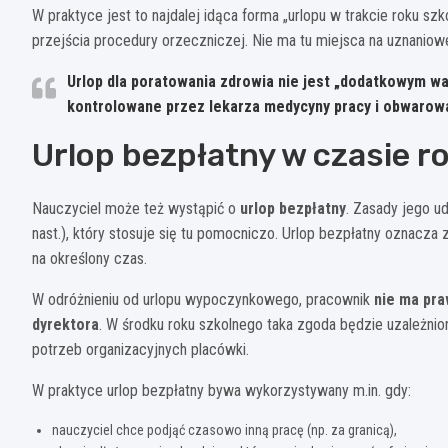
W praktyce jest to najdalej idąca forma „urlopu w trakcie roku sz
przejścia procedury orzeczniczej. Nie ma tu miejsca na uznaniow
Urlop dla poratowania zdrowia nie jest „dodatkowym wa
kontrolowane przez lekarza medycyny pracy i obwaro
Urlop bezpłatny w czasie r
Nauczyciel może też wystąpić o
urlop bezpłatny
. Zasady jego u
nast.), który stosuje się tu pomocniczo. Urlop bezpłatny oznacz
na określony czas.
W odróżnieniu od urlopu wypoczynkowego, pracownik
nie ma pra
dyrektora
. W środku roku szkolnego taka zgoda będzie uzależni
potrzeb organizacyjnych placówki.
W praktyce urlop bezpłatny bywa wykorzystywany m.in. gdy:
nauczyciel chce podjąć czasowo inną pracę (np. za granicą),