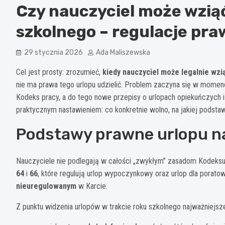
Czy nauczyciel może wziąć
szkolnego – regulacje pr
29 stycznia 2026
Ada Maliszewska
Cel jest prosty: zrozumieć,
kiedy nauczyciel może legalnie wzi
nie ma prawa tego urlopu udzielić. Problem zaczyna się w momenc
Kodeks pracy, a do tego nowe przepisy o urlopach opiekuńczych i 
praktycznym nastawieniem: co konkretnie wolno, na jakiej podstawi
Podstawy prawne urlopu n
Nauczyciele nie podlegają w całości „zwykłym” zasadom Kodeks
64
i
66
, które regulują urlop wypoczynkowy oraz urlop dla poratow
nieuregulowanym
w Karcie.
Z punktu widzenia urlopów w trakcie roku szkolnego najważniejsze