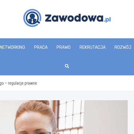
zawodowa.pl
NETWORKING
PRACA
PRAWO
REKRUTACJA
ROZWÓJ
go – regulacje prawne