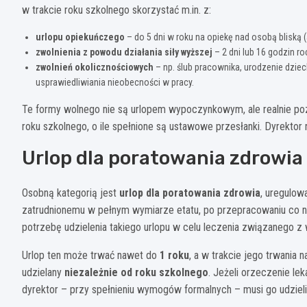
w trakcie roku szkolnego skorzystać m.in. z:
urlopu opiekuńczego
– do 5 dni w roku na opiekę nad osobą bliską (
zwolnienia z powodu działania siły wyższej
– 2 dni lub 16 godzin ro
zwolnień okolicznościowych
– np. ślub pracownika, urodzenie dzie
usprawiedliwiania nieobecności w pracy.
Te formy wolnego nie są urlopem wypoczynkowym, ale realnie po
roku szkolnego, o ile spełnione są ustawowe przesłanki. Dyrektor 
Urlop dla poratowania zdrowia
Osobną kategorią jest
urlop dla poratowania zdrowia
, uregulow
zatrudnionemu w pełnym wymiarze etatu, po przepracowaniu co naj
potrzebę udzielenia takiego urlopu w celu leczenia związanego
Urlop ten może trwać nawet do
1 roku
, a w trakcie jego trwania
udzielany
niezależnie od roku szkolnego
. Jeżeli orzeczenie le
dyrektor – przy spełnieniu wymogów formalnych – musi go udzieli