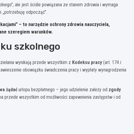
kolnego”, ale jest ściśle powiązana ze stanem zdrowia i wymaga
e „potrzebuję odpocząć”.
kacjami” – to narzędzie ochrony zdrowia nauczyciela,
wane szeregiem warunków.
oku szkolnego
dzielania wynikają przede wszystkim z
Kodeksu pracy
(art. 174 i
a zawieszenie obowiązku świadczenia pracy i wypłaty wynagrodzenia
wa żądać
urlopu bezpłatnego – jego udzielenie zależy od
zgody
ona przede wszystkim od możliwości zapewnienia zastępstw i od