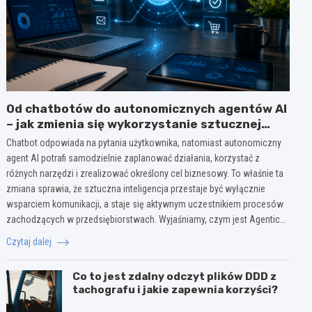
Od chatbotów do autonomicznych agentów AI
– jak zmienia się wykorzystanie sztucznej
inteligencji w biznesie?
Chatbot odpowiada na pytania użytkownika, natomiast autonomiczny
agent AI potrafi samodzielnie zaplanować działania, korzystać z
różnych narzędzi i zrealizować określony cel biznesowy. To właśnie ta
zmiana sprawia, że sztuczna inteligencja przestaje być wyłącznie
wsparciem komunikacji, a staje się aktywnym uczestnikiem procesów
zachodzących w przedsiębiorstwach. Wyjaśniamy, czym jest Agentic…
Czytaj dalej
Co to jest zdalny odczyt plików DDD z
tachografu i jakie zapewnia korzyści?