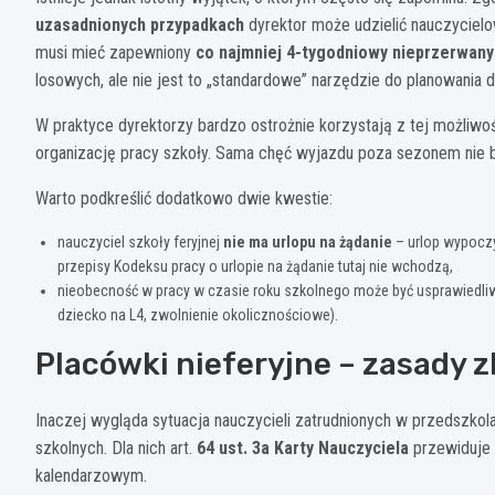
uzasadnionych przypadkach
dyrektor może udzielić nauczycielow
musi mieć zapewniony
co najmniej 4-tygodniowy nieprzerwan
losowych, ale nie jest to „standardowe” narzędzie do planowani
W praktyce dyrektorzy bardzo ostrożnie korzystają z tej możliw
organizację pracy szkoły. Sama chęć wyjazdu poza sezonem nie 
Warto podkreślić dodatkowo dwie kwestie:
nauczyciel szkoły feryjnej
nie ma urlopu na żądanie
– urlop wypocz
przepisy Kodeksu pracy o urlopie na żądanie tutaj nie wchodzą,
nieobecność w pracy w czasie roku szkolnego może być usprawiedliwion
dziecko na L4, zwolnienie okolicznościowe).
Placówki nieferyjne – zasady 
Inaczej wygląda sytuacja nauczycieli zatrudnionych w przedszkolac
szkolnych. Dla nich art.
64 ust. 3a Karty Nauczyciela
przewiduje
kalendarzowym.