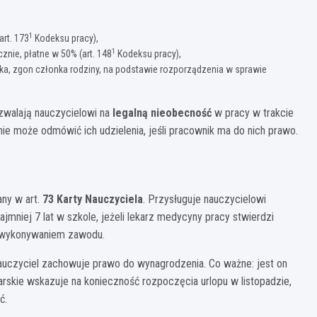
1
art. 173
Kodeksu pracy),
1
cznie, płatne w 50% (art. 148
Kodeksu pracy),
cka, zgon członka rodziny, na podstawie rozporządzenia w sprawie
zwalają nauczycielowi na
legalną nieobecność
w pracy w trakcie
nie może odmówić ich udzielenia, jeśli pracownik ma do nich prawo.
any w art.
73 Karty Nauczyciela
. Przysługuje nauczycielowi
mniej 7 lat w szkole, jeżeli lekarz medycyny pracy stwierdzi
 z wykonywaniem zawodu.
 nauczyciel zachowuje prawo do wynagrodzenia. Co ważne: jest on
karskie wskazuje na konieczność rozpoczęcia urlopu w listopadzie,
ć.