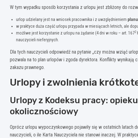
W tym wypadku sposób korzystania z urlopu jest zbliżony do roz
urlop udzielany jest na wniosek pracownika i z uwzględnieniem
planu
w praktyce duża część urlopu przypada w miesiącach letnich, ale dopu
2
możliwe jest korzystanie z urlopu na żądanie (4 dni w roku – art. 167
K
nauczycieli nieferyjnych.
Dla tych nauczycieli odpowiedź na pytanie „czy można wziąć urlop
pozwala na to plan urlopów i zgoda dyrektora. Konflikty wynikają c
zakazu prawnego.
Urlopy i zwolnienia krótko
Urlopy z Kodeksu pracy: opieku
okolicznościowy
Oprócz urlopu wypoczynkowego pojawiły się w ostatnich latach d
nauczycieli, o ile Karta Nauczyciela nie stanowi inaczej. W praktyc