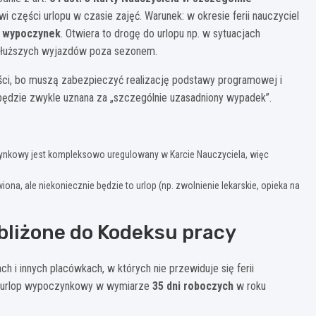
i części urlopu w czasie zajęć. Warunek: w okresie ferii nauczyciel
y wypoczynek
. Otwiera to drogę do urlopu np. w sytuacjach
a dłuższych wyjazdów poza sezonem.
ości, bo muszą zabezpieczyć realizację podstawy programowej i
będzie zwykle uznana za „szczególnie uzasadniony wypadek”.
ynkowy jest kompleksowo uregulowany w Karcie Nauczyciela, więc
a, ale niekoniecznie będzie to urlop (np. zwolnienie lekarskie, opieka na
zbliżone do Kodeksu pracy
h i innych placówkach, w których nie przewiduje się ferii
 urlop wypoczynkowy w wymiarze
35 dni roboczych
w roku