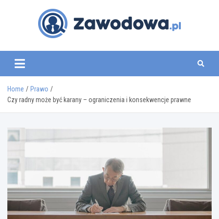
Skip
to
content
zawodowa.pl
Home
Prawo
Czy radny może być karany – ograniczenia i konsekwencje prawne