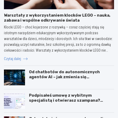
Warsztaty z wykorzystaniem klocków LEGO – nauka,
zabawa i wspólne odkrywanie świata
Klocki LEGO – choć kojarzone z rozrywką – coraz częściej stają się
istotnym narzędziem edukacyjnym wykorzystywanym podczas
warsztatów dla dzieci, młodzieży i dorosłych. Ich siła tkwi w swobodzie:
pozwalają uczyć naturalnie, bez szkolnej presji, za to z ogromną dawką
ciekawości i radości. Warsztaty z wykorzystaniem klocków LEGO nie…
Czytaj dalej
Od chatbotów do autonomicznych
agentów AI – jak zmienia się
wykorzystanie sztucznej inteligencji w
biznesie?
Podpisałeś umowę z wybitnym
specjalistą i otwierasz szampana?
Przedwcześnie.