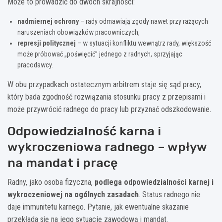
Może to prowadzić do dwóch skrajności:
nadmiernej ochrony
– rady odmawiają zgody nawet przy rażących
naruszeniach obowiązków pracowniczych,
represji politycznej
– w sytuacji konfliktu wewnątrz rady, większość
może próbować „poświęcić” jednego z radnych, sprzyjając
pracodawcy.
W obu przypadkach ostatecznym arbitrem staje się sąd pracy,
który bada zgodność rozwiązania stosunku pracy z przepisami i
może przywrócić radnego do pracy lub przyznać odszkodowanie.
Odpowiedzialność karna i
wykroczeniowa radnego – wpływ
na mandat i pracę
Radny, jako osoba fizyczna,
podlega odpowiedzialności karnej i
wykroczeniowej na ogólnych zasadach
. Status radnego nie
daje immunitetu karnego. Pytanie, jak ewentualne skazanie
przekłada się na jego sytuację zawodową i mandat.