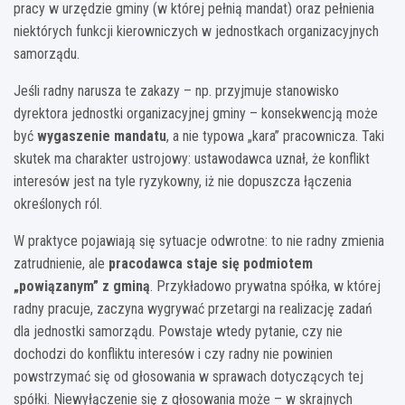
pracy w urzędzie gminy (w której pełnią mandat) oraz pełnienia
niektórych funkcji kierowniczych w jednostkach organizacyjnych
samorządu.
Jeśli radny narusza te zakazy – np. przyjmuje stanowisko
dyrektora jednostki organizacyjnej gminy – konsekwencją może
być
wygaszenie mandatu
, a nie typowa „kara” pracownicza. Taki
skutek ma charakter ustrojowy: ustawodawca uznał, że konflikt
interesów jest na tyle ryzykowny, iż nie dopuszcza łączenia
określonych ról.
W praktyce pojawiają się sytuacje odwrotne: to nie radny zmienia
zatrudnienie, ale
pracodawca staje się podmiotem
„powiązanym” z gminą
. Przykładowo prywatna spółka, w której
radny pracuje, zaczyna wygrywać przetargi na realizację zadań
dla jednostki samorządu. Powstaje wtedy pytanie, czy nie
dochodzi do konfliktu interesów i czy radny nie powinien
powstrzymać się od głosowania w sprawach dotyczących tej
spółki. Niewyłączenie się z głosowania może – w skrajnych