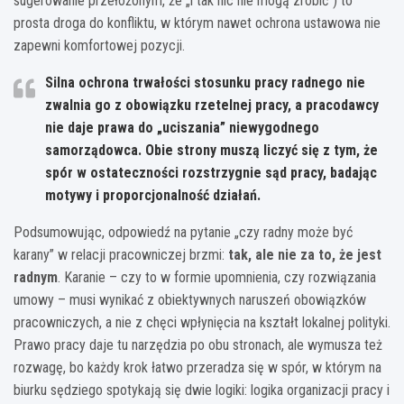
sugerowanie przełożonym, że „i tak nic nie mogą zrobić”) to
prosta droga do konfliktu, w którym nawet ochrona ustawowa nie
zapewni komfortowej pozycji.
Silna ochrona trwałości stosunku pracy radnego nie
zwalnia go z obowiązku rzetelnej pracy, a pracodawcy
nie daje prawa do „uciszania” niewygodnego
samorządowca. Obie strony muszą liczyć się z tym, że
spór w ostateczności rozstrzygnie sąd pracy, badając
motywy i proporcjonalność działań.
Podsumowując, odpowiedź na pytanie „czy radny może być
karany” w relacji pracowniczej brzmi:
tak, ale nie za to, że jest
radnym
. Karanie – czy to w formie upomnienia, czy rozwiązania
umowy – musi wynikać z obiektywnych naruszeń obowiązków
pracowniczych, a nie z chęci wpłynięcia na kształt lokalnej polityki.
Prawo pracy daje tu narzędzia po obu stronach, ale wymusza też
rozwagę, bo każdy krok łatwo przeradza się w spór, w którym na
biurku sędziego spotykają się dwie logiki: logika organizacji pracy i