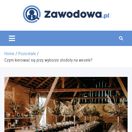
Skip
to
content
zawodowa.pl
Home
Pozostałe
Czym kierować się przy wyborze stodoły na wesele?