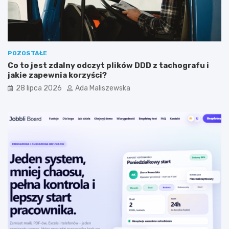
y
a
m
?
?
POZOSTAŁE
Co to jest zdalny odczyt plików DDD z tachografu i
jakie zapewnia korzyści?
28 lipca 2026
Ada Maliszewska