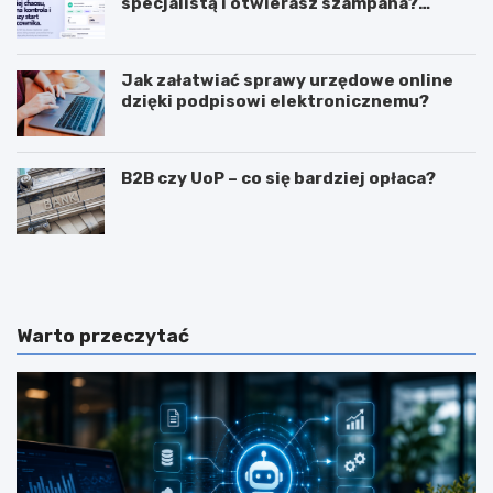
specjalistą i otwierasz szampana?
Przedwcześnie.
Jak załatwiać sprawy urzędowe online
dzięki podpisowi elektronicznemu?
B2B czy UoP – co się bardziej opłaca?
J
J
a
a
k
k
m
i
o
e
Warto przeczytać
g
c
ę
e
z
c
a
h
r
y
a
p
b
o
i
w