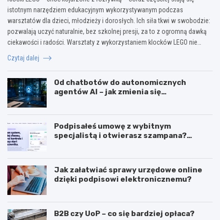
istotnym narzędziem edukacyjnym wykorzystywanym podczas
warsztatów dla dzieci, młodzieży i dorosłych. Ich siła tkwi w swobodzie:
pozwalają uczyć naturalnie, bez szkolnej presji, za to z ogromną dawką
ciekawości i radości. Warsztaty z wykorzystaniem klocków LEGO nie…
Czytaj dalej
Od chatbotów do autonomicznych
agentów AI – jak zmienia się
wykorzystanie sztucznej inteligencji w
biznesie?
Podpisałeś umowę z wybitnym
specjalistą i otwierasz szampana?
Przedwcześnie.
Jak załatwiać sprawy urzędowe online
dzięki podpisowi elektronicznemu?
B2B czy UoP – co się bardziej opłaca?