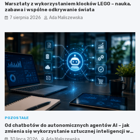
t
d
Warsztaty z wykorzystaniem klocków LEGO – nauka,
i
o
zabawa i wspólne odkrywanie świata
n
b
7 sierpnia 2026
Ada Maliszewska
g
r
u
y
a
p
f
r
i
o
l
g
i
r
a
a
c
m
y
i
j
s
n
t
y
a
m
?
?
POZOSTAŁE
Od chatbotów do autonomicznych agentów AI – jak
zmienia się wykorzystanie sztucznej inteligencji w
biznesie?
30 lipca 2026
Ada Maliszewska