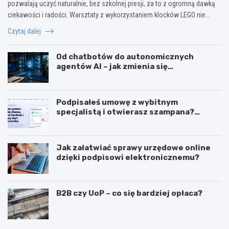
pozwalają uczyć naturalnie, bez szkolnej presji, za to z ogromną dawką
ciekawości i radości. Warsztaty z wykorzystaniem klocków LEGO nie…
Czytaj dalej
Od chatbotów do autonomicznych
agentów AI – jak zmienia się
wykorzystanie sztucznej inteligencji w
biznesie?
Podpisałeś umowę z wybitnym
specjalistą i otwierasz szampana?
Przedwcześnie.
Jak załatwiać sprawy urzędowe online
dzięki podpisowi elektronicznemu?
B2B czy UoP – co się bardziej opłaca?
J
J
a
a