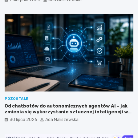
g
r
u
y
a
p
f
r
i
o
l
g
i
r
a
a
c
m
y
i
j
s
n
t
y
a
m
?
?
POZOSTAŁE
Od chatbotów do autonomicznych agentów AI – jak
zmienia się wykorzystanie sztucznej inteligencji w
biznesie?
30 lipca 2026
Ada Maliszewska