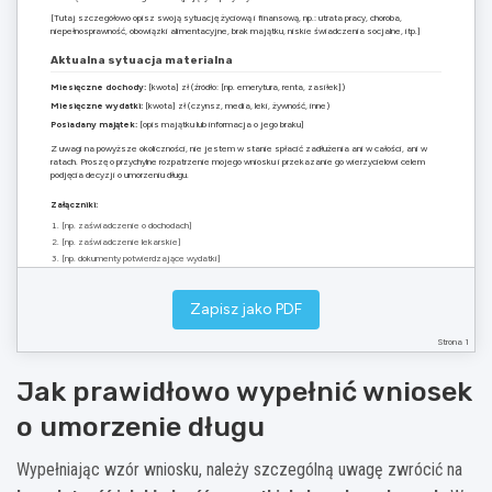
[Tutaj szczegółowo opisz swoją sytuację życiową i finansową, np.: utrata pracy, choroba,
niepełnosprawność, obowiązki alimentacyjne, brak majątku, niskie świadczenia socjalne, itp.]
Aktualna sytuacja materialna
Miesięczne dochody:
[kwota] zł (źródło: [np. emerytura, renta, zasiłek])
Miesięczne wydatki:
[kwota] zł (czynsz, media, leki, żywność, inne)
Posiadany majątek:
[opis majątku lub informacja o jego braku]
Z uwagi na powyższe okoliczności, nie jestem w stanie spłacić zadłużenia ani w całości, ani w
ratach. Proszę o przychylne rozpatrzenie mojego wniosku i przekazanie go wierzycielowi celem
podjęcia decyzji o umorzeniu długu.
Załączniki:
[np. zaświadczenie o dochodach]
[np. zaświadczenie lekarskie]
[np. dokumenty potwierdzające wydatki]
………………………………….
Zapisz jako PDF
(podpis dłużnika)
Strona 1
Jak prawidłowo wypełnić wniosek
o umorzenie długu
Wypełniając wzór wniosku, należy szczególną uwagę zwrócić na