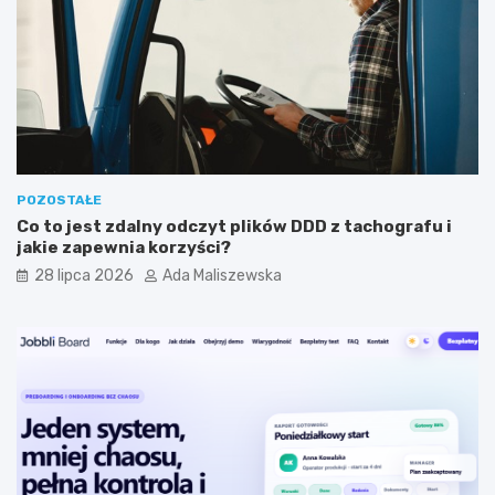
c
m
y
i
j
s
n
t
y
a
m
?
?
POZOSTAŁE
Co to jest zdalny odczyt plików DDD z tachografu i
jakie zapewnia korzyści?
28 lipca 2026
Ada Maliszewska