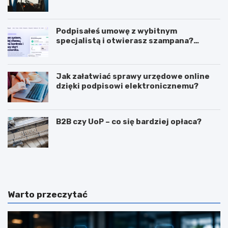
Podpisałeś umowę z wybitnym
specjalistą i otwierasz szampana?
Przedwcześnie.
Jak załatwiać sprawy urzędowe online
dzięki podpisowi elektronicznemu?
B2B czy UoP – co się bardziej opłaca?
J
J
a
a
k
k
m
i
o
e
Warto przeczytać
g
c
ę
e
z
c
a
h