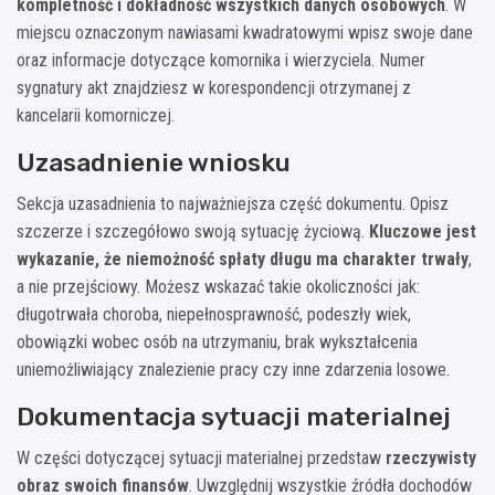
kompletność i dokładność wszystkich danych osobowych
. W
miejscu oznaczonym nawiasami kwadratowymi wpisz swoje dane
oraz informacje dotyczące komornika i wierzyciela. Numer
sygnatury akt znajdziesz w korespondencji otrzymanej z
kancelarii komorniczej.
Uzasadnienie wniosku
Sekcja uzasadnienia to najważniejsza część dokumentu. Opisz
szczerze i szczegółowo swoją sytuację życiową.
Kluczowe jest
wykazanie, że niemożność spłaty długu ma charakter trwały
,
a nie przejściowy. Możesz wskazać takie okoliczności jak:
długotrwała choroba, niepełnosprawność, podeszły wiek,
obowiązki wobec osób na utrzymaniu, brak wykształcenia
uniemożliwiający znalezienie pracy czy inne zdarzenia losowe.
Dokumentacja sytuacji materialnej
W części dotyczącej sytuacji materialnej przedstaw
rzeczywisty
obraz swoich finansów
. Uwzględnij wszystkie źródła dochodów