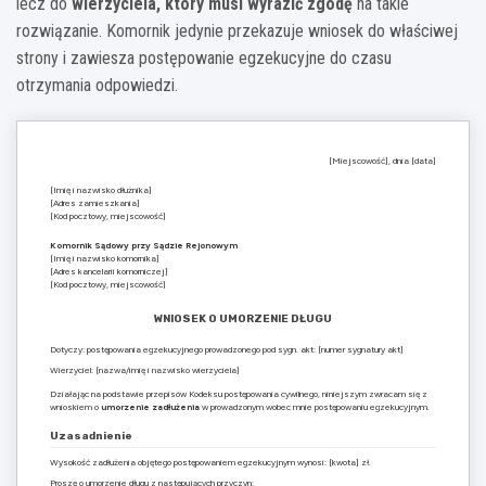
lecz do
wierzyciela, który musi wyrazić zgodę
na takie
rozwiązanie. Komornik jedynie przekazuje wniosek do właściwej
strony i zawiesza postępowanie egzekucyjne do czasu
otrzymania odpowiedzi.
[Miejscowość], dnia [data]
[Imię i nazwisko dłużnika]
[Adres zamieszkania]
[Kod pocztowy, miejscowość]
Komornik Sądowy przy Sądzie Rejonowym
[Imię i nazwisko komornika]
[Adres kancelarii komorniczej]
[Kod pocztowy, miejscowość]
WNIOSEK O UMORZENIE DŁUGU
Dotyczy: postępowania egzekucyjnego prowadzonego pod sygn. akt: [numer sygnatury akt]
Wierzyciel: [nazwa/imię i nazwisko wierzyciela]
Działając na podstawie przepisów Kodeksu postępowania cywilnego, niniejszym zwracam się z
wnioskiem o
umorzenie zadłużenia
w prowadzonym wobec mnie postępowaniu egzekucyjnym.
Uzasadnienie
Wysokość zadłużenia objętego postępowaniem egzekucyjnym wynosi: [kwota] zł.
Proszę o umorzenie długu z następujących przyczyn: