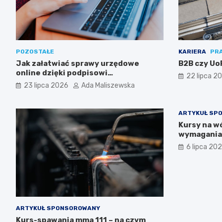
POZOSTAŁE
KARIERA
PR
Jak załatwiać sprawy urzędowe
B2B czy UoP
online dzięki podpisowi
22 lipca 2
elektronicznemu?
23 lipca 2026
Ada Maliszewska
ARTYKUŁ SP
Kursy na wó
wymagania 
uprawnien
6 lipca 20
ARTYKUŁ SPONSOROWANY
Kurs-spawania mma 111 – na czym