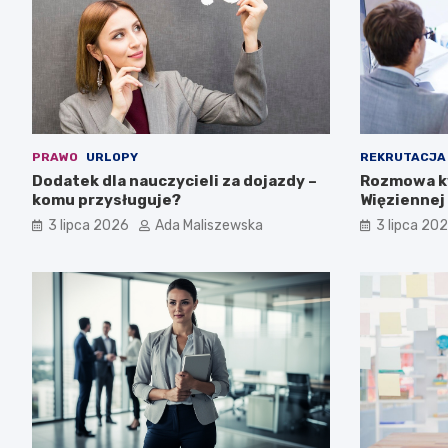
PRAWO
URLOPY
REKRUTACJA
Dodatek dla nauczycieli za dojazdy –
Rozmowa kw
komu przysługuje?
Więziennej 
3 lipca 2026
Ada Maliszewska
3 lipca 20