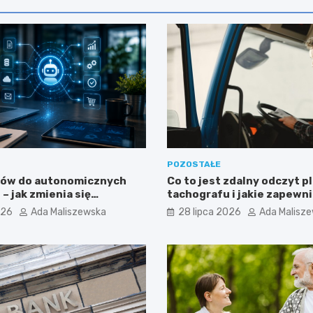
POZOSTAŁE
tów do autonomicznych
Co to jest zdalny odczyt p
– jak zmienia się
tachografu i jakie zapewni
nie sztucznej inteligencji
026
Ada Maliszewska
28 lipca 2026
Ada Malisz
?