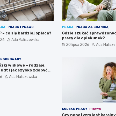
ACA
PRACA I PRAWO
PRACA
PRACA ZA GRANICĄ
 – co się bardziej opłaca?
Gdzie szukać sprawdzonyc
pracy dla opiekunek?
026
Ada Maliszewska
20 lipca 2026
Ada Malisz
ONSOROWANY
zki widłowe – rodzaje,
udt i jak szybko zdobyć
ia
26
Ada Maliszewska
KODEKS PRACY
PRAWO
Czy nepotyzm jest karalny