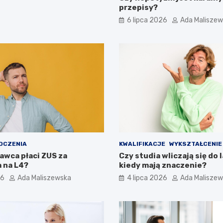
przepisy?
6 lipca 2026
Ada Malisze
DCZENIA
KWALIFIKACJE
WYKSZTAŁCENIE
awca płaci ZUS za
Czy studia wliczają się do l
 na L4?
kiedy mają znaczenie?
26
Ada Maliszewska
4 lipca 2026
Ada Malisze