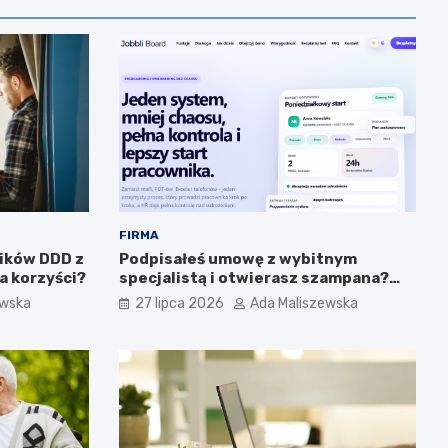
FIRMA
lików DDD z
Podpisałeś umowę z wybitnym
a korzyści?
specjalistą i otwierasz szampana?
Przedwcześnie.
ewska
27 lipca 2026
Ada Maliszewska