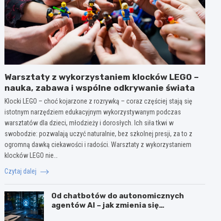
Warsztaty z wykorzystaniem klocków LEGO –
nauka, zabawa i wspólne odkrywanie świata
Klocki LEGO – choć kojarzone z rozrywką – coraz częściej stają się
istotnym narzędziem edukacyjnym wykorzystywanym podczas
warsztatów dla dzieci, młodzieży i dorosłych. Ich siła tkwi w
swobodzie: pozwalają uczyć naturalnie, bez szkolnej presji, za to z
ogromną dawką ciekawości i radości. Warsztaty z wykorzystaniem
klocków LEGO nie…
Czytaj dalej
Od chatbotów do autonomicznych
agentów AI – jak zmienia się
wykorzystanie sztucznej inteligencji w