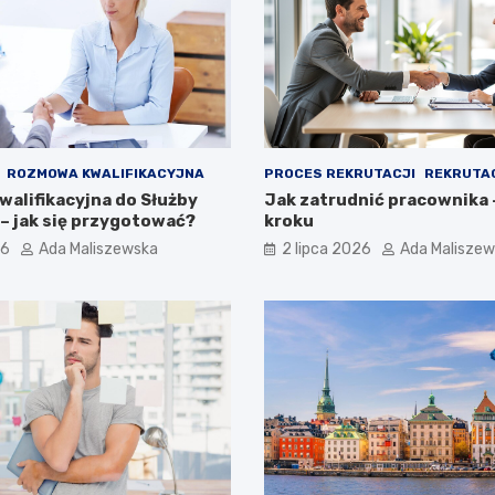
ROZMOWA KWALIFIKACYJNA
PROCES REKRUTACJI
REKRUTA
alifikacyjna do Służby
Jak zatrudnić pracownika 
– jak się przygotować?
kroku
26
Ada Maliszewska
2 lipca 2026
Ada Malisze