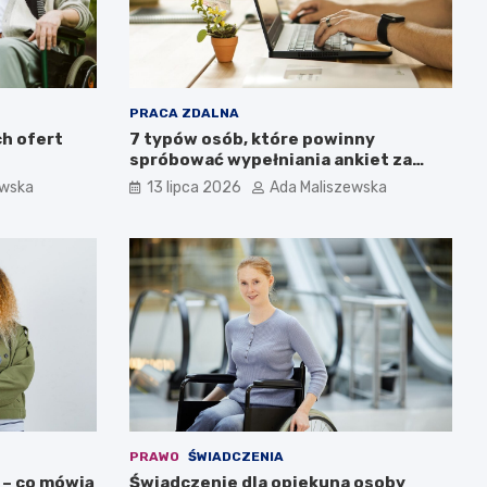
PRACA ZDALNA
h ofert
7 typów osób, które powinny
spróbować wypełniania ankiet za
pieniądze. Czy jesteś wśród nich?
ewska
13 lipca 2026
Ada Maliszewska
PRAWO
ŚWIADCZENIA
 – co mówią
Świadczenie dla opiekuna osoby