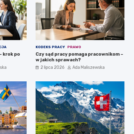
CJA
KODEKS PRACY
PRAWO
– krok po
Czy sąd pracy pomaga pracownikom –
w jakich sprawach?
wska
2 lipca 2026
Ada Maliszewska