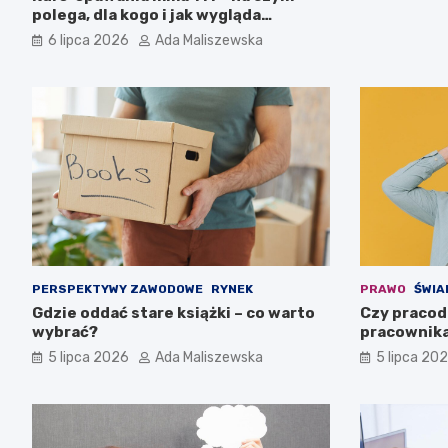
polega, dla kogo i jak wygląda
egzamin?
6 lipca 2026
Ada Maliszewska
PERSPEKTYWY ZAWODOWE
RYNEK
PRAWO
ŚWIA
Gdzie oddać stare książki – co warto
Czy pracod
wybrać?
pracownika
5 lipca 2026
Ada Maliszewska
5 lipca 20