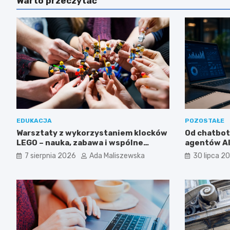
Warto przeczytać
EDUKACJA
POZOSTAŁE
Warsztaty z wykorzystaniem klocków
Od chatbo
LEGO – nauka, zabawa i wspólne
agentów AI 
odkrywanie świata
wykorzysta
7 sierpnia 2026
Ada Maliszewska
30 lipca 2
w biznesie