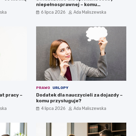
niepełnosprawnej – komu
przysługuje?
wska
6 lipca 2026
Ada Maliszewska
PRAWO
URLOPY
at pracy –
Dodatek dla nauczycieli za dojazdy –
komu przysługuje?
wska
4 lipca 2026
Ada Maliszewska