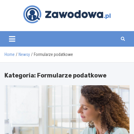
Skip
to
content
zawodowa.pl
Home
Newsy
Formularze podatkowe
Kategoria:
Formularze podatkowe