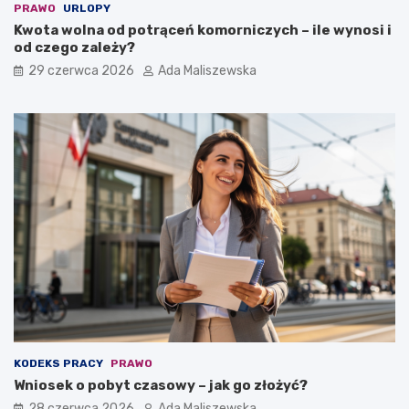
PRAWO
URLOPY
Kwota wolna od potrąceń komorniczych – ile wynosi i
od czego zależy?
29 czerwca 2026
Ada Maliszewska
KODEKS PRACY
PRAWO
Wniosek o pobyt czasowy – jak go złożyć?
28 czerwca 2026
Ada Maliszewska