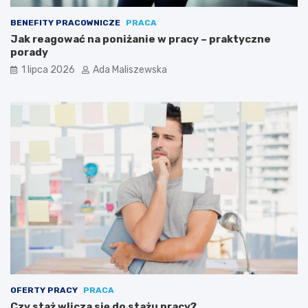
BENEFITY PRACOWNICZE
PRACA
Jak reagować na poniżanie w pracy – praktyczne
porady
1 lipca 2026
Ada Maliszewska
OFERTY PRACY
PRACA
Czy staż wlicza się do stażu pracy?