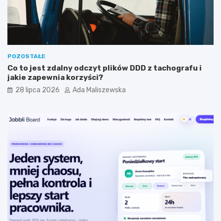
n
t
y
a
m
?
?
POZOSTAŁE
Co to jest zdalny odczyt plików DDD z tachografu i
jakie zapewnia korzyści?
28 lipca 2026
Ada Maliszewska