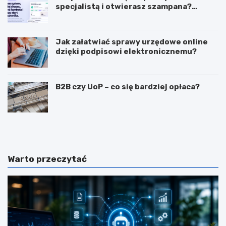
specjalistą i otwierasz szampana?
Przedwcześnie.
Jak załatwiać sprawy urzędowe online
dzięki podpisowi elektronicznemu?
B2B czy UoP – co się bardziej opłaca?
J
J
a
a
k
k
m
i
o
e
Warto przeczytać
g
c
ę
e
z
c
a
h
r
y
a
p
b
o
i
w