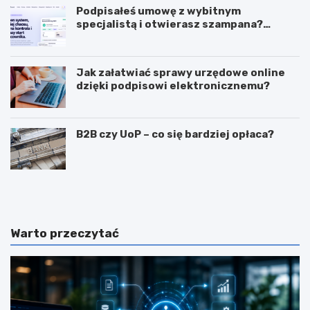
Podpisałeś umowę z wybitnym
specjalistą i otwierasz szampana?
Przedwcześnie.
Jak załatwiać sprawy urzędowe online
dzięki podpisowi elektronicznemu?
B2B czy UoP – co się bardziej opłaca?
J
J
a
a
k
k
m
i
o
e
Warto przeczytać
g
c
ę
e
z
c
a
h
r
y
a
p