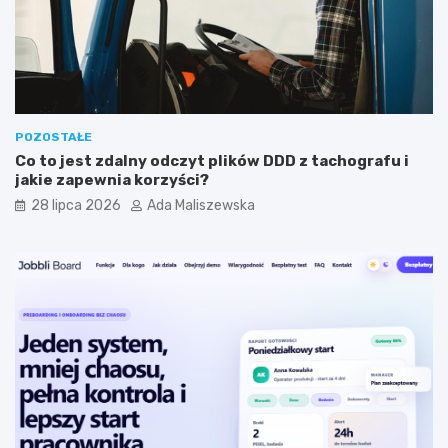
j
s
n
t
y
a
m
?
?
POZOSTAŁE
Co to jest zdalny odczyt plików DDD z tachografu i
jakie zapewnia korzyści?
28 lipca 2026
Ada Maliszewska