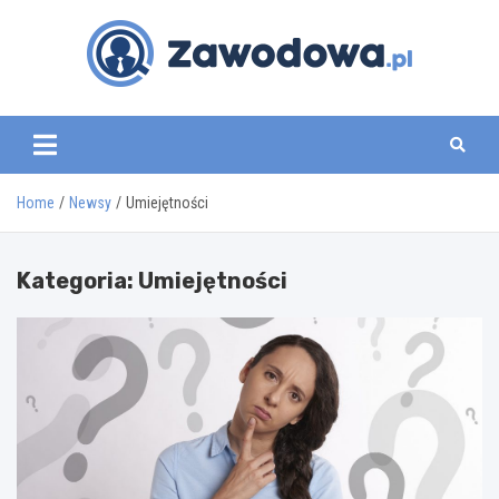
Skip
to
content
zawodowa.pl
Home
Newsy
Umiejętności
Kategoria:
Umiejętności