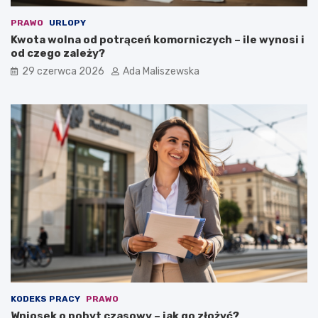
PRAWO
URLOPY
Kwota wolna od potrąceń komorniczych – ile wynosi i
od czego zależy?
29 czerwca 2026
Ada Maliszewska
KODEKS PRACY
PRAWO
Wniosek o pobyt czasowy – jak go złożyć?