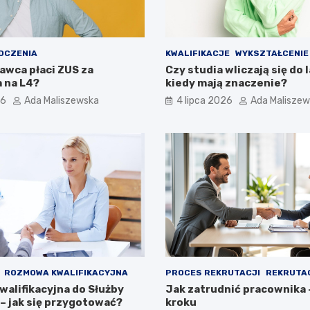
DCZENIA
KWALIFIKACJE
WYKSZTAŁCENIE
awca płaci ZUS za
Czy studia wliczają się do l
 na L4?
kiedy mają znaczenie?
26
Ada Maliszewska
4 lipca 2026
Ada Malisze
ROZMOWA KWALIFIKACYJNA
PROCES REKRUTACJI
REKRUTA
alifikacyjna do Służby
Jak zatrudnić pracownika 
– jak się przygotować?
kroku