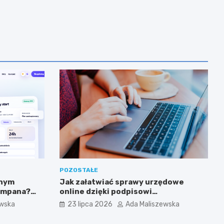
POZOSTAŁE
tnym
Jak załatwiać sprawy urzędowe
zampana?
online dzięki podpisowi
elektronicznemu?
ewska
23 lipca 2026
Ada Maliszewska