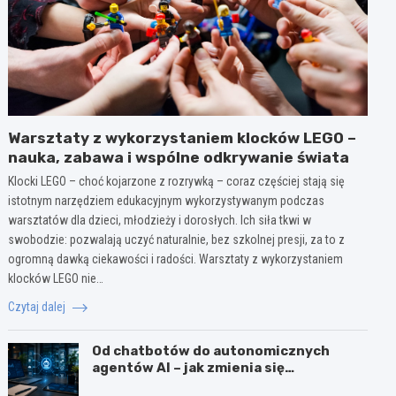
Warsztaty z wykorzystaniem klocków LEGO –
nauka, zabawa i wspólne odkrywanie świata
Klocki LEGO – choć kojarzone z rozrywką – coraz częściej stają się
istotnym narzędziem edukacyjnym wykorzystywanym podczas
warsztatów dla dzieci, młodzieży i dorosłych. Ich siła tkwi w
swobodzie: pozwalają uczyć naturalnie, bez szkolnej presji, za to z
ogromną dawką ciekawości i radości. Warsztaty z wykorzystaniem
klocków LEGO nie…
Czytaj dalej
Od chatbotów do autonomicznych
agentów AI – jak zmienia się
wykorzystanie sztucznej inteligencji w