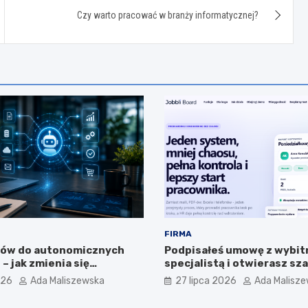
Czy warto pracować w branży informatycznej?
FIRMA
tów do autonomicznych
Podpisałeś umowę z wybi
– jak zmienia się
specjalistą i otwierasz s
nie sztucznej inteligencji
Przedwcześnie.
026
Ada Maliszewska
27 lipca 2026
Ada Malisz
?