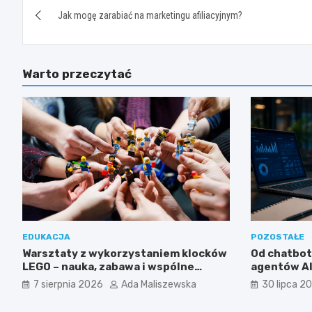
Jak mogę zarabiać na marketingu afiliacyjnym?
wpisu
Warto przeczytać
EDUKACJA
POZOSTAŁE
Warsztaty z wykorzystaniem klocków
Od chatbo
LEGO – nauka, zabawa i wspólne
agentów AI 
odkrywanie świata
wykorzysta
7 sierpnia 2026
Ada Maliszewska
30 lipca 2
w biznesie