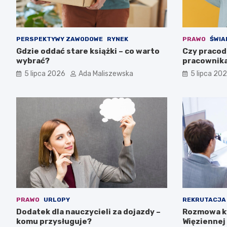
PERSPEKTYWY ZAWODOWE
RYNEK
PRAWO
ŚWIA
Gdzie oddać stare książki – co warto
Czy pracod
wybrać?
pracownika
5 lipca 2026
Ada Maliszewska
5 lipca 20
PRAWO
URLOPY
REKRUTACJA
Dodatek dla nauczycieli za dojazdy –
Rozmowa kw
komu przysługuje?
Więziennej 