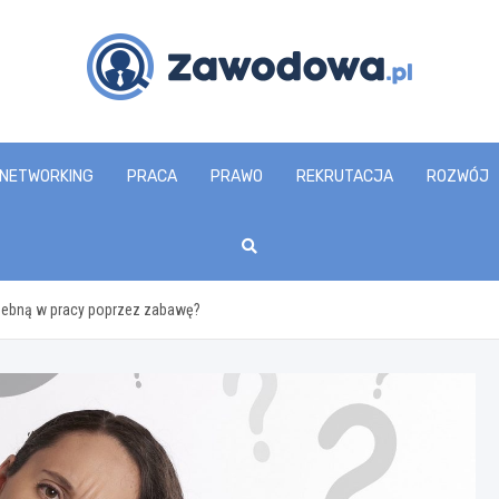
zawodowa.pl
NETWORKING
PRACA
PRAWO
REKRUTACJA
ROZWÓJ
zebną w pracy poprzez zabawę?