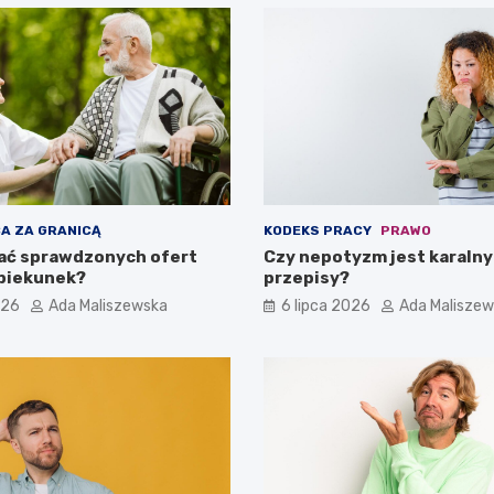
A ZA GRANICĄ
KODEKS PRACY
PRAWO
ać sprawdzonych ofert
Czy nepotyzm jest karalny
opiekunek?
przepisy?
026
Ada Maliszewska
6 lipca 2026
Ada Malisze