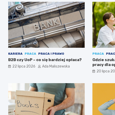
KARIERA
PRACA
PRACA I PRAWO
PRACA
PRAC
B2B czy UoP – co się bardziej opłaca?
Gdzie szuk
pracy dla 
22 lipca 2026
Ada Maliszewska
20 lipca 2