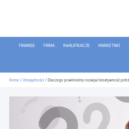
Skip
to
content
FINANSE
FIRMA
KWALIFIKACJE
MARKETING
Home
Umiejętności
Dlaczego powinniśmy rozwijać kreatywność potr