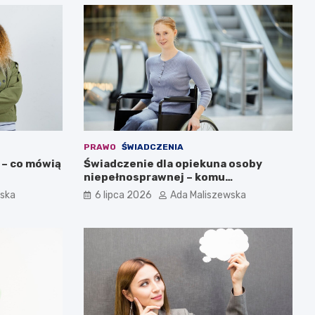
PRAWO
ŚWIADCZENIA
 – co mówią
Świadczenie dla opiekuna osoby
niepełnosprawnej – komu
przysługuje?
wska
6 lipca 2026
Ada Maliszewska