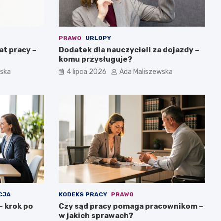
PRAWO
URLOPY
at pracy –
Dodatek dla nauczycieli za dojazdy –
komu przysługuje?
wska
4 lipca 2026
Ada Maliszewska
CJA
KODEKS PRACY
PRAWO
– krok po
Czy sąd pracy pomaga pracownikom –
w jakich sprawach?