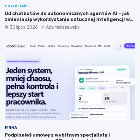
POZOSTAŁE
Od chatbotów do autonomicznych agentów AI – jak
zmienia się wykorzystanie sztucznej inteligencji w
biznesie?
30 lipca 2026
Ada Maliszewska
FIRMA
Podpisałeś umowę z wybitnym specjalistą i