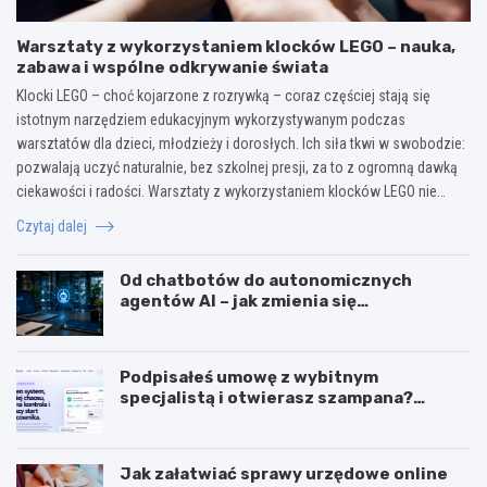
Warsztaty z wykorzystaniem klocków LEGO – nauka,
zabawa i wspólne odkrywanie świata
Klocki LEGO – choć kojarzone z rozrywką – coraz częściej stają się
istotnym narzędziem edukacyjnym wykorzystywanym podczas
warsztatów dla dzieci, młodzieży i dorosłych. Ich siła tkwi w swobodzie:
pozwalają uczyć naturalnie, bez szkolnej presji, za to z ogromną dawką
ciekawości i radości. Warsztaty z wykorzystaniem klocków LEGO nie…
Czytaj dalej
Od chatbotów do autonomicznych
agentów AI – jak zmienia się
wykorzystanie sztucznej inteligencji w
biznesie?
Podpisałeś umowę z wybitnym
specjalistą i otwierasz szampana?
Przedwcześnie.
Jak załatwiać sprawy urzędowe online