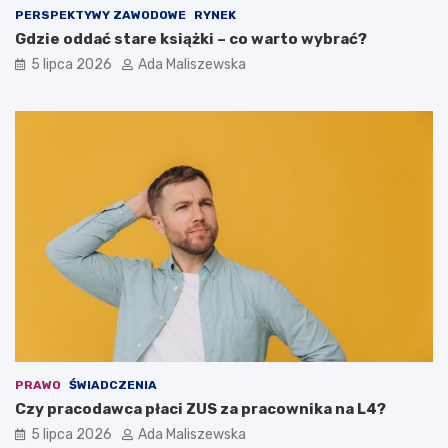
PERSPEKTYWY ZAWODOWE
RYNEK
Gdzie oddać stare książki – co warto wybrać?
5 lipca 2026
Ada Maliszewska
PRAWO
ŚWIADCZENIA
Czy pracodawca płaci ZUS za pracownika na L4?
5 lipca 2026
Ada Maliszewska