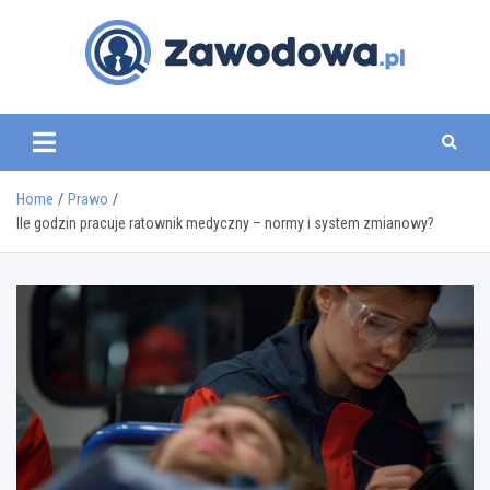
Skip
to
content
zawodowa.pl
Home
Prawo
Ile godzin pracuje ratownik medyczny – normy i system zmianowy?