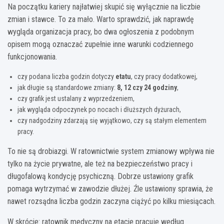
Na początku kariery najłatwiej skupić się wyłącznie na liczbie
zmian i stawce. To za mało. Warto sprawdzić, jak naprawdę
wygląda organizacja pracy, bo dwa ogłoszenia z podobnym
opisem mogą oznaczać zupełnie inne warunki codziennego
funkcjonowania.
czy podana liczba godzin dotyczy
etatu
, czy pracy dodatkowej,
jak długie są standardowe zmiany:
8, 12 czy 24 godziny
,
czy grafik jest ustalany z wyprzedzeniem,
jak wygląda odpoczynek po nocach i dłuższych dyżurach,
czy nadgodziny zdarzają się wyjątkowo, czy są stałym elementem
pracy.
To nie są drobiazgi. W ratownictwie system zmianowy wpływa nie
tylko na życie prywatne, ale też na bezpieczeństwo pracy i
długofalową kondycję psychiczną. Dobrze ustawiony grafik
pomaga wytrzymać w zawodzie dłużej. Źle ustawiony sprawia, że
nawet rozsądna liczba godzin zaczyna ciążyć po kilku miesiącach.
W skrócie: ratownik medyczny na etacie pracuje według