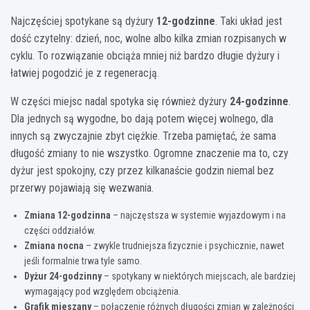
Najczęściej spotykane są dyżury
12-godzinne
. Taki układ jest
dość czytelny: dzień, noc, wolne albo kilka zmian rozpisanych w
cyklu. To rozwiązanie obciąża mniej niż bardzo długie dyżury i
łatwiej pogodzić je z regeneracją.
W części miejsc nadal spotyka się również dyżury
24-godzinne
.
Dla jednych są wygodne, bo dają potem więcej wolnego, dla
innych są zwyczajnie zbyt ciężkie. Trzeba pamiętać, że sama
długość zmiany to nie wszystko. Ogromne znaczenie ma to, czy
dyżur jest spokojny, czy przez kilkanaście godzin niemal bez
przerwy pojawiają się wezwania.
Zmiana 12-godzinna
– najczęstsza w systemie wyjazdowym i na
części oddziałów.
Zmiana nocna
– zwykle trudniejsza fizycznie i psychicznie, nawet
jeśli formalnie trwa tyle samo.
Dyżur 24-godzinny
– spotykany w niektórych miejscach, ale bardziej
wymagający pod względem obciążenia.
Grafik mieszany
– połączenie różnych długości zmian w zależności