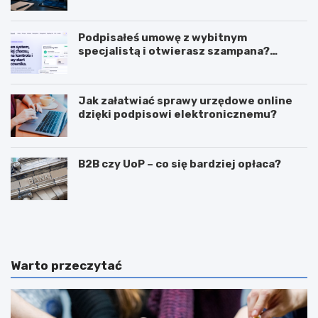
wykorzystanie sztucznej inteligencji w
biznesie?
Podpisałeś umowę z wybitnym
specjalistą i otwierasz szampana?
Przedwcześnie.
Jak załatwiać sprawy urzędowe online
dzięki podpisowi elektronicznemu?
B2B czy UoP – co się bardziej opłaca?
J
J
a
a
k
k
m
i
o
e
Warto przeczytać
g
c
ę
e
z
c
a
h