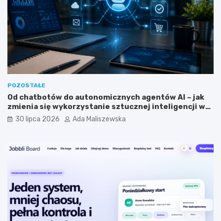
c
m
y
i
j
s
n
t
y
a
m
?
?
POZOSTAŁE
Od chatbotów do autonomicznych agentów AI – jak
zmienia się wykorzystanie sztucznej inteligencji w
biznesie?
30 lipca 2026
Ada Maliszewska