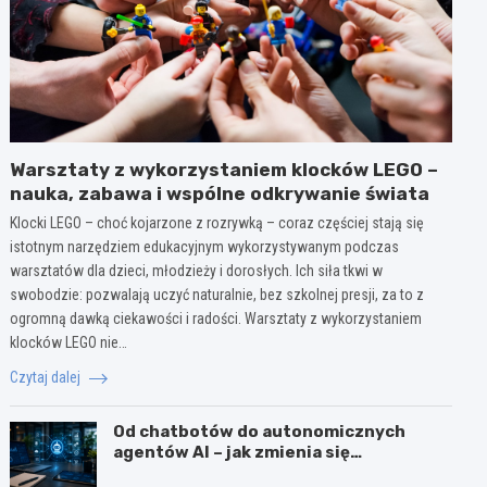
Warsztaty z wykorzystaniem klocków LEGO –
nauka, zabawa i wspólne odkrywanie świata
Klocki LEGO – choć kojarzone z rozrywką – coraz częściej stają się
istotnym narzędziem edukacyjnym wykorzystywanym podczas
warsztatów dla dzieci, młodzieży i dorosłych. Ich siła tkwi w
swobodzie: pozwalają uczyć naturalnie, bez szkolnej presji, za to z
ogromną dawką ciekawości i radości. Warsztaty z wykorzystaniem
klocków LEGO nie…
Czytaj dalej
Od chatbotów do autonomicznych
agentów AI – jak zmienia się
wykorzystanie sztucznej inteligencji w