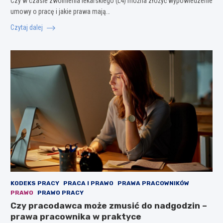
Czy w czasie zwolnienia lekarskiego (L4) można złożyć wypowiedzenie
umowy o pracę i jakie prawa mają…
Czytaj dalej
KODEKS PRACY
PRACA I PRAWO
PRAWA PRACOWNIKÓW
PRAWO
PRAWO PRACY
Czy pracodawca może zmusić do nadgodzin –
prawa pracownika w praktyce