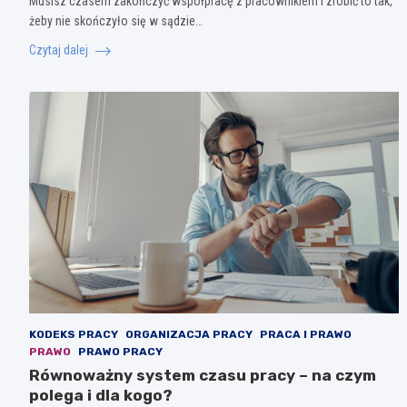
Musisz czasem zakończyć współpracę z pracownikiem i zrobić to tak,
żeby nie skończyło się w sądzie…
Czytaj dalej
KODEKS PRACY
ORGANIZACJA PRACY
PRACA I PRAWO
PRAWO
PRAWO PRACY
Równoważny system czasu pracy – na czym
polega i dla kogo?