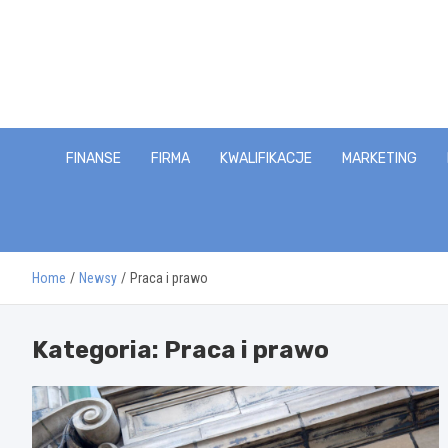
Skip
to
content
FINANSE
FIRMA
KWALIFIKACJE
MARKETING
Home
Newsy
Praca i prawo
Kategoria:
Praca i prawo