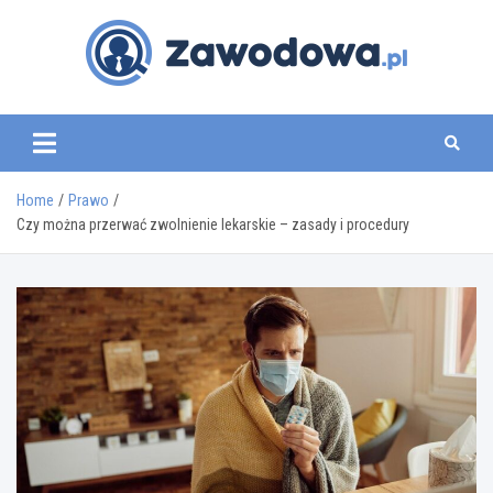
Skip
to
content
zawodowa.pl
Home
Prawo
Czy można przerwać zwolnienie lekarskie – zasady i procedury