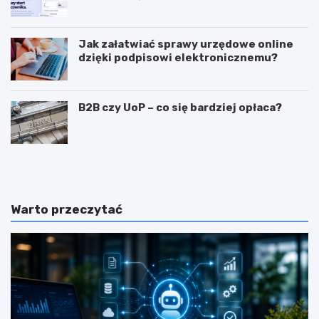
Przedwcześnie.
Jak załatwiać sprawy urzędowe online
dzięki podpisowi elektronicznemu?
B2B czy UoP – co się bardziej opłaca?
J
J
a
a
k
k
m
i
o
e
Warto przeczytać
g
c
ę
e
z
c
a
h
r
y
a
p
b
o
i
w
a
i