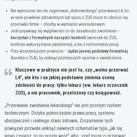
Nie wymuszać ani nie sugerować „dobrowolnego” przerwania L4, bo
w razie powikłań zdrowotnych lub sporu z ZUS może to obrócić się
przeciwko firmie – choćby w wymiarze wizerunkowym.
Jeśli pojawiają się wątpliwości co do zasadności zwolnienia –
korzystać z formalnych narzędzi kontroli
(wniosek do ZUS,
kontrola wykorzystania zwolnienia), a nie z nieformalnej presji.
Przy wcześniejszym powrocie –
żądać jasnej podstawy formalnej
(korekta e-ZLA), by uniknąć późniejszych sporów o świadczenia.
Kluczowe w praktyce nie jest to, czy „wolno przerwać
L4”, ale kto i na jakiej podstawie zmienia ocenę
zdolności do pracy: tylko lekarz (ew. lekarz orzecznik
ZUS), a nie pracownik, przełożony czy księgowość.
„Przerwanie zwolnienia lekarskiego” nie jest prostym ruchem
technicznym. Dotyka jednocześnie prawa pracy, systemu
ubezpieczeń i realnego stanu zdrowia. Zrozumienie tych
powiązań pozwala uniknąć naiwnych schematów typu „jak się
lepiej czujesz, to po prostu wróć” albo „szef może ci przerwać