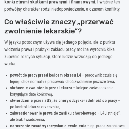
konkretnymi skutkami prawnymi i finansowymi
. I właśnie ten
podwójny charakter rodzi niedopowiedzenia, a czasem konflikty.
Co właściwie znaczy „przerwać
zwolnienie lekarskie”?
W języku potocznym używa się jednego pojęcia, ale z punktu
widzenia prawa i praktyki zakładu pracy można wyróżnić kilka
zupełnie różnych sytuacji, które ludzie wrzucają do jednego
worka:
powrót do pracy przed końcem okresu L4
– pracownik czuje się
lepiej i chce normalnie pracować, choć zwolnienie jeszcze trwa,
skrócenie zwolnienia przez lekarza
– kolejne zaświadczenie
korygujące datę końcową,
stwierdzenie przez ZUS, że chory odzyskał zdolność do pracy
–
po kontroli lekarza orzecznika,
zakwestionowanie prawa do zasiłku chorobowego
– L4 „istnieje”,
ale brak świadczenia,
naruszenie zasad wykorzystania zwolnienia
– np. praca zarobkowa