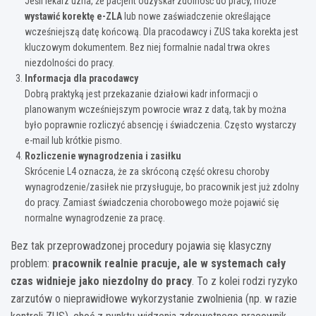
Jeśli lekarz uzna, że pacjent odzyskał zdolność do pracy, może
wystawić korektę e-ZLA
lub nowe zaświadczenie określające
wcześniejszą datę końcową. Dla pracodawcy i ZUS taka korekta jest
kluczowym dokumentem. Bez niej formalnie nadal trwa okres
niezdolności do pracy.
Informacja dla pracodawcy
Dobrą praktyką jest przekazanie działowi kadr informacji o
planowanym wcześniejszym powrocie wraz z datą, tak by można
było poprawnie rozliczyć absencję i świadczenia. Często wystarczy
e-mail lub krótkie pismo.
Rozliczenie wynagrodzenia i zasiłku
Skrócenie L4 oznacza, że za skróconą część okresu choroby
wynagrodzenie/zasiłek nie przysługuje, bo pracownik jest już zdolny
do pracy. Zamiast świadczenia chorobowego może pojawić się
normalne wynagrodzenie za pracę.
Bez tak przeprowadzonej procedury pojawia się klasyczny
problem:
pracownik realnie pracuje, ale w systemach cały
czas widnieje jako niezdolny do pracy
. To z kolei rodzi ryzyko
zarzutów o nieprawidłowe wykorzystanie zwolnienia (np. w razie