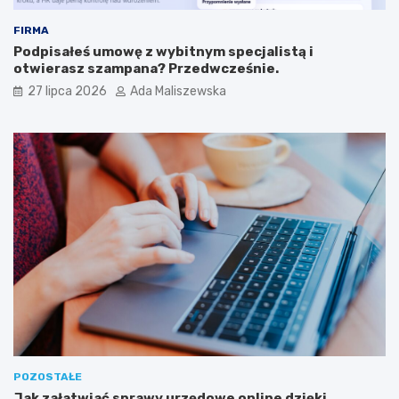
FIRMA
Podpisałeś umowę z wybitnym specjalistą i
otwierasz szampana? Przedwcześnie.
27 lipca 2026
Ada Maliszewska
POZOSTAŁE
Jak załatwiać sprawy urzędowe online dzięki