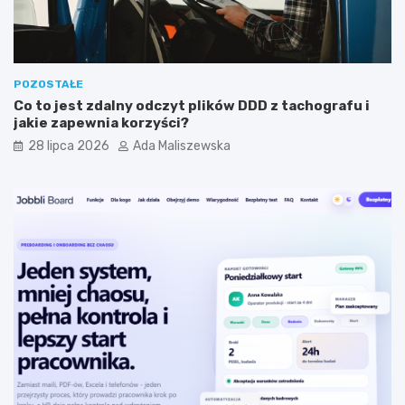
y
a
m
?
?
POZOSTAŁE
Co to jest zdalny odczyt plików DDD z tachografu i
jakie zapewnia korzyści?
28 lipca 2026
Ada Maliszewska