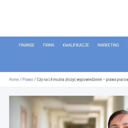
Skip
to
content
FINANSE
FIRMA
KWALIFIKACJE
MARKETING
Home
Prawo
Czy na L4 można złożyć wypowiedzenie – prawa pracow