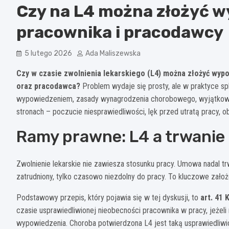
Czy na L4 można złożyć w
pracownika i pracodawcy
5 lutego 2026
Ada Maliszewska
Czy w czasie zwolnienia lekarskiego (L4) można złożyć wyp
oraz pracodawca?
Problem wydaje się prosty, ale w praktyce spl
wypowiedzeniem, zasady wynagrodzenia chorobowego, wyjątkowe
stronach – poczucie niesprawiedliwości, lęk przed utratą pracy, 
Ramy prawne: L4 a trwanie
Zwolnienie lekarskie nie zawiesza stosunku pracy. Umowa nadal trwa
zatrudniony, tylko czasowo niezdolny do pracy. To kluczowe zało
Podstawowy przepis, który pojawia się w tej dyskusji, to
art. 41
czasie usprawiedliwionej nieobecności pracownika w pracy, jeżel
wypowiedzenia. Choroba potwierdzona L4 jest taką usprawiedliwi