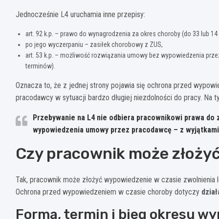
Jednocześnie L4 uruchamia inne przepisy:
art. 92 k.p. – prawo do wynagrodzenia za okres choroby (do 33 lub 14
po jego wyczerpaniu – zasiłek chorobowy z ZUS,
art. 53 k.p. – możliwość rozwiązania umowy bez wypowiedzenia prze
terminów).
Oznacza to, że z jednej strony pojawia się ochrona przed wypowied
pracodawcy w sytuacji bardzo długiej niezdolności do pracy. Na ty
Przebywanie na L4
nie odbiera pracownikowi prawa
do z
wypowiedzenia umowy przez pracodawcę – z wyjątkami 
Czy pracownik może złoży
Tak, pracownik może złożyć wypowiedzenie w czasie zwolnienia l
Ochrona przed wypowiedzeniem w czasie choroby dotyczy
dzia
Forma, termin i bieg okresu w