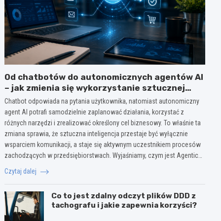
Od chatbotów do autonomicznych agentów AI
– jak zmienia się wykorzystanie sztucznej
inteligencji w biznesie?
Chatbot odpowiada na pytania użytkownika, natomiast autonomiczny
agent AI potrafi samodzielnie zaplanować działania, korzystać z
różnych narzędzi i zrealizować określony cel biznesowy. To właśnie ta
zmiana sprawia, że sztuczna inteligencja przestaje być wyłącznie
wsparciem komunikacji, a staje się aktywnym uczestnikiem procesów
zachodzących w przedsiębiorstwach. Wyjaśniamy, czym jest Agentic…
Czytaj dalej
Co to jest zdalny odczyt plików DDD z
tachografu i jakie zapewnia korzyści?