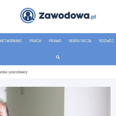
zawodowa.pl
NETWORKING
PRACA
PRAWO
REKRUTACJA
ROZWÓJ
nika i pracodawcy