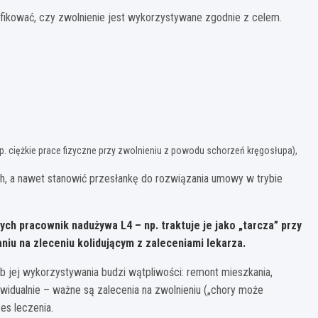
ikować, czy zwolnienie jest wykorzystywane zgodnie z celem.
. ciężkie prace fizyczne przy zwolnieniu z powodu schorzeń kręgosłupa),
 a nawet stanowić przesłankę do rozwiązania umowy w trybie
órych pracownik
nadużywa L4
– np. traktuje je jako „tarcza” przy
niu na zleceniu kolidującym z zaleceniami lekarza.
ób jej wykorzystywania budzi wątpliwości: remont mieszkania,
ywidualnie – ważne są zalecenia na zwolnieniu („chory może
es leczenia.