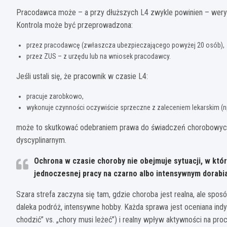
Pracodawca może – a przy dłuższych L4 zwykle powinien – weryf
Kontrola może być przeprowadzona:
przez pracodawcę (zwłaszcza ubezpieczającego powyżej 20 osób),
przez ZUS – z urzędu lub na wniosek pracodawcy.
Jeśli ustali się, że pracownik w czasie L4:
pracuje zarobkowo,
wykonuje czynności oczywiście sprzeczne z zaleceniem lekarskim (np
może to skutkować odebraniem prawa do świadczeń chorobowych,
dyscyplinarnym.
Ochrona w czasie choroby nie obejmuje sytuacji, w kt
jednoczesnej pracy na czarno albo intensywnym dorabia
Szara strefa zaczyna się tam, gdzie choroba jest realna, ale spos
daleka podróż, intensywne hobby. Każda sprawa jest oceniana ind
chodzić” vs. „chory musi leżeć”) i realny wpływ aktywności na proc