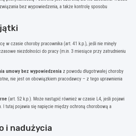
ozwiązania bez wypowiedzenia, a także kontrolę sposobu
jątki
 w czasie choroby pracownika (art. 41 k.p.), jeśli nie minęły
czasowe niezdolności do pracy (m.in. 3 miesiące przy zatrudnieniu
nia umowy bez wypowiedzenia
z powodu długotrwałej choroby
istotne, nie jest on obowiązkiem pracodawcy – z tego uprawnienia
arne
(art. 52 k.p.). Może nastąpić również w czasie L4, jeśli pojawi
I tutaj pojawia się napięcie między ochroną chorobową a
o i nadużycia