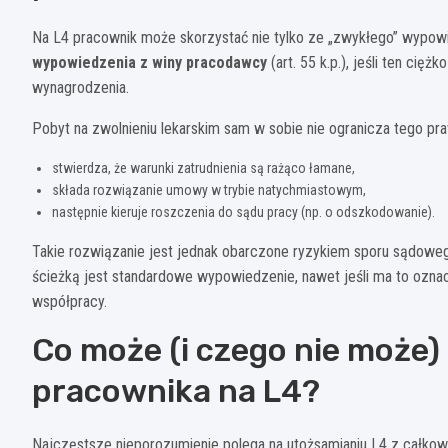
Na L4 pracownik może skorzystać nie tylko ze „zwykłego” wypo
wypowiedzenia z winy pracodawcy
(art. 55 k.p.), jeśli ten ci
wynagrodzenia.
Pobyt na zwolnieniu lekarskim sam w sobie nie ogranicza tego pra
stwierdza, że warunki zatrudnienia są rażąco łamane,
składa rozwiązanie umowy w trybie natychmiastowym,
następnie kieruje roszczenia do sądu pracy (np. o odszkodowanie).
Takie rozwiązanie jest jednak obarczone ryzykiem sporu sądow
ścieżką jest standardowe wypowiedzenie, nawet jeśli ma to ozna
współpracy.
Co może (i czego nie może
pracownika na L4?
Najczęstsze nieporozumienie polega na utożsamianiu L4 z całkowitą