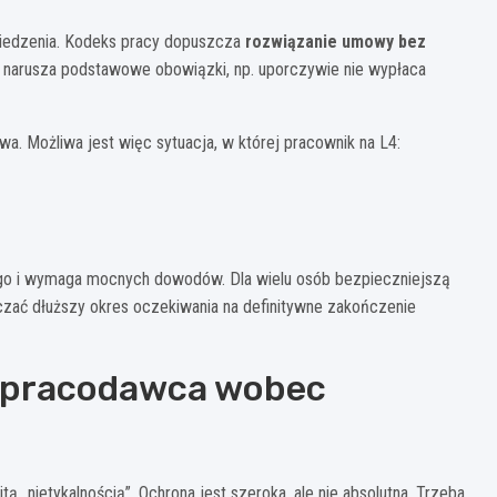
wiedzenia. Kodeks pracy dopuszcza
rozwiązanie umowy bez
ężko narusza podstawowe obowiązki, np. uporczywie nie wypłaca
wa. Możliwa jest więc sytuacja, w której pracownik na L4:
ego i wymaga mocnych dowodów. Dla wielu osób bezpieczniejszą
czać dłuższy okres oczekiwania na definitywne zakończenie
) pracodawca wobec
 „nietykalnością”. Ochrona jest szeroka, ale nie absolutna. Trzeba