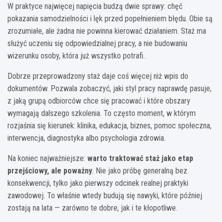
W praktyce najwięcej napięcia budzą dwie sprawy: chęć
pokazania samodzielności i lęk przed popełnieniem błędu. Obie są
zrozumiałe, ale żadna nie powinna kierować działaniem. Staż ma
służyć uczeniu się odpowiedzialnej pracy, a nie budowaniu
wizerunku osoby, która już wszystko potrafi.
Dobrze przeprowadzony staż daje coś więcej niż wpis do
dokumentów. Pozwala zobaczyć, jaki styl pracy naprawdę pasuje,
z jaką grupą odbiorców chce się pracować i które obszary
wymagają dalszego szkolenia. To często moment, w którym
rozjaśnia się kierunek: klinika, edukacja, biznes, pomoc społeczna,
interwencja, diagnostyka albo psychologia zdrowia.
Na koniec najważniejsze:
warto traktować staż jako etap
przejściowy, ale poważny
. Nie jako próbę generalną bez
konsekwencji, tylko jako pierwszy odcinek realnej praktyki
zawodowej. To właśnie wtedy budują się nawyki, które później
zostają na lata — zarówno te dobre, jak i te kłopotliwe.