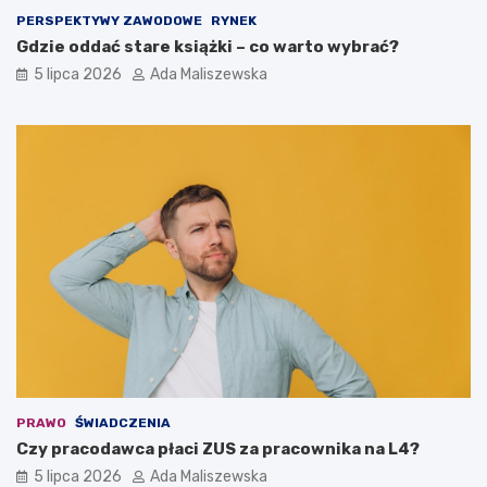
PERSPEKTYWY ZAWODOWE
RYNEK
Gdzie oddać stare książki – co warto wybrać?
5 lipca 2026
Ada Maliszewska
PRAWO
ŚWIADCZENIA
Czy pracodawca płaci ZUS za pracownika na L4?
5 lipca 2026
Ada Maliszewska