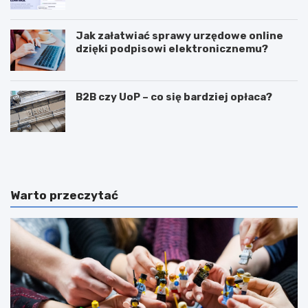
Przedwcześnie.
Jak załatwiać sprawy urzędowe online
dzięki podpisowi elektronicznemu?
B2B czy UoP – co się bardziej opłaca?
J
J
a
a
k
k
m
i
o
e
Warto przeczytać
g
c
ę
e
z
c
a
h
r
y
a
p
b
o
i
w
a
i