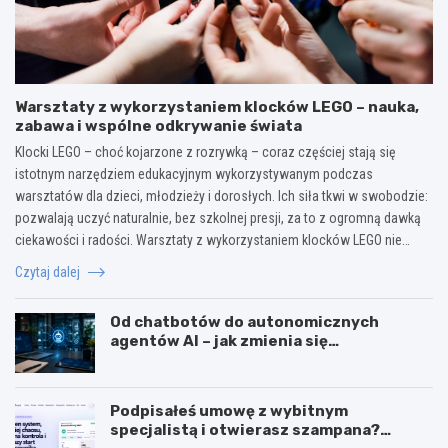
Warsztaty z wykorzystaniem klocków LEGO – nauka,
zabawa i wspólne odkrywanie świata
Klocki LEGO – choć kojarzone z rozrywką – coraz częściej stają się
istotnym narzędziem edukacyjnym wykorzystywanym podczas
warsztatów dla dzieci, młodzieży i dorosłych. Ich siła tkwi w swobodzie:
pozwalają uczyć naturalnie, bez szkolnej presji, za to z ogromną dawką
ciekawości i radości. Warsztaty z wykorzystaniem klocków LEGO nie…
Czytaj dalej
Od chatbotów do autonomicznych
agentów AI – jak zmienia się
wykorzystanie sztucznej inteligencji w
biznesie?
Podpisałeś umowę z wybitnym
specjalistą i otwierasz szampana?