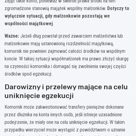
zająć takie konto, ponieważ w świetle prawa środki na nim
zgromadzone stanowią majątek wspólny małżonków.
Dotyczy to
wyłącznie sytuacji, gdy małżonkowie pozostają we
wspólności majątkowej
.
Ważne:
Jeżeli dług powstał przed zawarciem małżeństwa lub
małżonkowie mają ustanowioną rozdzielność majątkową,
komornik nie powinien zajmować całości środków na wspólnym
koncie. W takiej sytuacji współmałżonek ma prawo złożyć skargę
na czynności komornika i domagać się zwolnienia swojej części
środków spod egzekucji.
Darowizny i przelewy mające na celu
uniknięcie egzekucji
Komornik może zakwestionować transfery pieniężne dokonane
przez dłużnika na konta innych osób, jeśli istnieje uzasadnione
podejrzenie, że miały one na celu uniknięcie egzekucji. W takim
przypadku wierzyciel może wystąpić z powództwem o uznanie