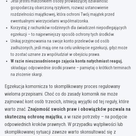
Jeśli jesteś małżonkiem osoby prowadzącej działalność
gospodarczą obarczoną ryzykiem, rozważ ustanowienie
rozdzielności majątkowej, która ochroni Twój majątek przed
ewentualnymi wierzycielami współmałżonka.
Korzystaj z rachunków rodzinnych dla świadczeń niepodlegających
egzekucji – to najpewniejszy sposób ochrony tych środków.
Unikaj przyjmowania na swoje konto przelewów od osób
zadłużonych, jeśli mają one na celu uniknięcie egzekucji, gdyż może
to zostać uznane za współudział w obejściu prawa.
W razie nieuzasadnionego zajęcia konta natychmiast reaguj
,
składając odpowiednie środki prawne – pamiętaj o krótkich terminach
na złożenie skargi.
Egzekucja komornicza to skomplikowany proces regulowany
wieloma przepisami. Choć co do zasady komornik nie może
zajmować kont osób trzecich, istnieją wyjątki od tej reguły, które
warto znać.
Znajomość swoich praw i obowiązków pozwala na
skuteczną ochronę majątku
, a w razie potrzeby – na podjęcie
odpowiednich kroków prawnych. W przypadku wątpliwości lub
skomplikowanej sytuacji zawsze warto skonsultować się z