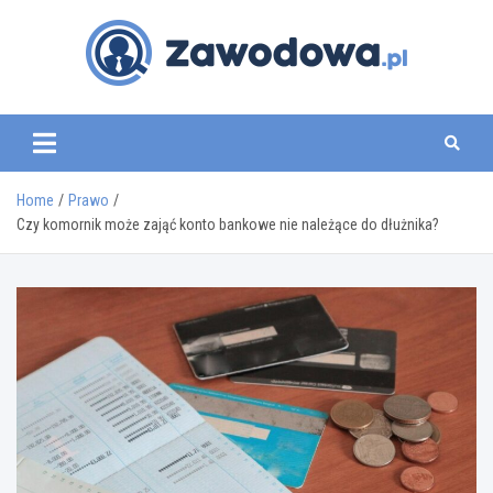
Skip
to
content
zawodowa.pl
Home
Prawo
Czy komornik może zająć konto bankowe nie należące do dłużnika?