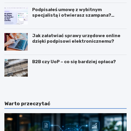
Podpisałeś umowę z wybitnym
specjalistą i otwierasz szampana?
Przedwcześnie.
Jak załatwiać sprawy urzędowe online
dzięki podpisowi elektronicznemu?
B2B czy UoP – co się bardziej opłaca?
J
J
a
a
k
k
m
i
o
e
Warto przeczytać
g
c
ę
e
z
c
a
h
r
y