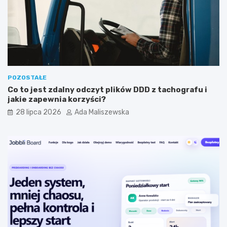
y
i
j
s
n
t
y
a
m
?
?
POZOSTAŁE
Co to jest zdalny odczyt plików DDD z tachografu i
jakie zapewnia korzyści?
28 lipca 2026
Ada Maliszewska