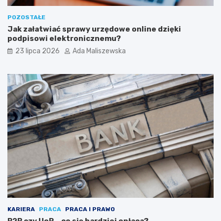
POZOSTAŁE
Jak załatwiać sprawy urzędowe online dzięki
podpisowi elektronicznemu?
23 lipca 2026
Ada Maliszewska
KARIERA
PRACA
PRACA I PRAWO
B2B czy UoP – co się bardziej opłaca?