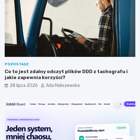
i
r
a
a
c
m
y
i
j
s
n
t
y
a
m
?
?
POZOSTAŁE
Co to jest zdalny odczyt plików DDD z tachografu i
jakie zapewnia korzyści?
28 lipca 2026
Ada Maliszewska