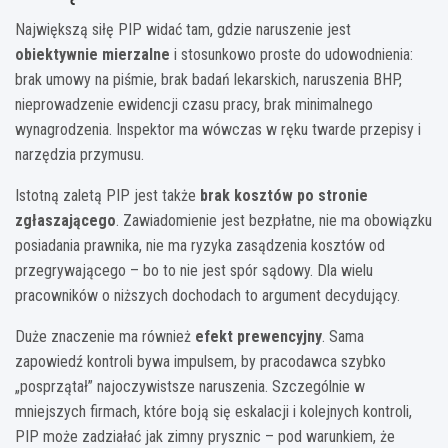
Największą siłę PIP widać tam, gdzie naruszenie jest
obiektywnie mierzalne
i stosunkowo proste do udowodnienia:
brak umowy na piśmie, brak badań lekarskich, naruszenia BHP,
nieprowadzenie ewidencji czasu pracy, brak minimalnego
wynagrodzenia. Inspektor ma wówczas w ręku twarde przepisy i
narzędzia przymusu.
Istotną zaletą PIP jest także
brak kosztów po stronie
zgłaszającego
. Zawiadomienie jest bezpłatne, nie ma obowiązku
posiadania prawnika, nie ma ryzyka zasądzenia kosztów od
przegrywającego – bo to nie jest spór sądowy. Dla wielu
pracowników o niższych dochodach to argument decydujący.
Duże znaczenie ma również
efekt prewencyjny
. Sama
zapowiedź kontroli bywa impulsem, by pracodawca szybko
„posprzątał” najoczywistsze naruszenia. Szczególnie w
mniejszych firmach, które boją się eskalacji i kolejnych kontroli,
PIP może zadziałać jak zimny prysznic – pod warunkiem, że