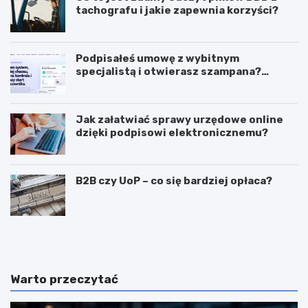
tachografu i jakie zapewnia korzyści?
Podpisałeś umowę z wybitnym
specjalistą i otwierasz szampana?
Przedwcześnie.
Jak załatwiać sprawy urzędowe online
dzięki podpisowi elektronicznemu?
B2B czy UoP – co się bardziej opłaca?
J
J
a
a
k
k
m
i
o
e
Warto przeczytać
g
c
ę
e
z
c