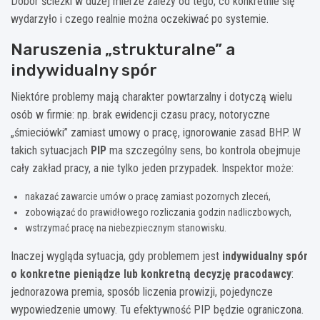
Dobór ścieżki w dużej mierze zależy od tego, co konkretnie się
wydarzyło i czego realnie można oczekiwać po systemie.
Naruszenia „strukturalne” a
indywidualny spór
Niektóre problemy mają charakter powtarzalny i dotyczą wielu
osób w firmie: np. brak ewidencji czasu pracy, notoryczne
„śmieciówki” zamiast umowy o pracę, ignorowanie zasad BHP. W
takich sytuacjach
PIP
ma szczególny sens, bo kontrola obejmuje
cały zakład pracy, a nie tylko jeden przypadek. Inspektor może:
nakazać zawarcie umów o pracę zamiast pozornych zleceń,
zobowiązać do prawidłowego rozliczania godzin nadliczbowych,
wstrzymać pracę na niebezpiecznym stanowisku.
Inaczej wygląda sytuacja, gdy problemem jest
indywidualny spór
o konkretne pieniądze lub konkretną decyzję pracodawcy
:
jednorazowa premia, sposób liczenia prowizji, pojedyncze
wypowiedzenie umowy. Tu efektywność PIP będzie ograniczona.