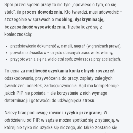
Spór przed sądem pracy to nie tyle „opowieść o tym, co się
stało”, ile
proces dowodzenia
. Kto twierdzi, musi udowodnić –
szczególnie w sprawach o
mobbing, dyskryminację,
bezzasadność wypowiedzenia
. Trzeba liczyć się z
koniecznością:
przedstawienia dokumentów, e-maili, nagrań (w granicach prawa),
powołania świadków – często obecnych pracowników firmy,
przygotowania się na wieloletni spór, zwłaszcza przy apelacjach.
To cena za
możliwość uzyskania konkretnych roszczeń
:
odszkodowania, przywrócenia do pracy, zapłaty zaległych
świadczeń, odsetek, zadośćuczynienia. Sąd ma kompetencje,
jakich PIP nie posiada – ale korzystanie z nich wymaga
determinacji i gotowości do udźwignięcia stresu.
Należy brać pod uwagę również
ryzyko przegranej
. W
odróżnieniu od PIP, w sądzie można spotkać się z sytuacją, w
której nie tylko nie uzyska się niczego, ale także zostanie się