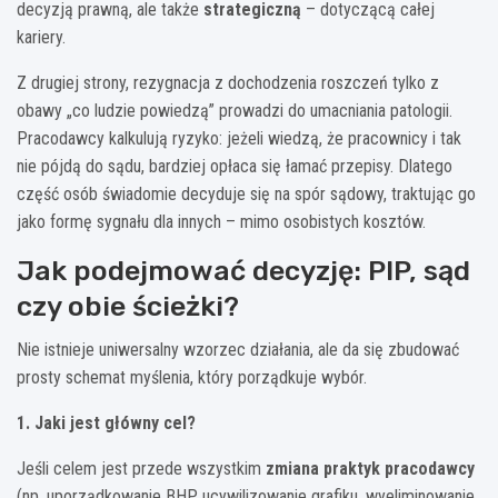
decyzją prawną, ale także
strategiczną
– dotyczącą całej
kariery.
Z drugiej strony, rezygnacja z dochodzenia roszczeń tylko z
obawy „co ludzie powiedzą” prowadzi do umacniania patologii.
Pracodawcy kalkulują ryzyko: jeżeli wiedzą, że pracownicy i tak
nie pójdą do sądu, bardziej opłaca się łamać przepisy. Dlatego
część osób świadomie decyduje się na spór sądowy, traktując go
jako formę sygnału dla innych – mimo osobistych kosztów.
Jak podejmować decyzję: PIP, sąd
czy obie ścieżki?
Nie istnieje uniwersalny wzorzec działania, ale da się zbudować
prosty schemat myślenia, który porządkuje wybór.
1. Jaki jest główny cel?
Jeśli celem jest przede wszystkim
zmiana praktyk pracodawcy
(np. uporządkowanie BHP, ucywilizowanie grafiku, wyeliminowanie