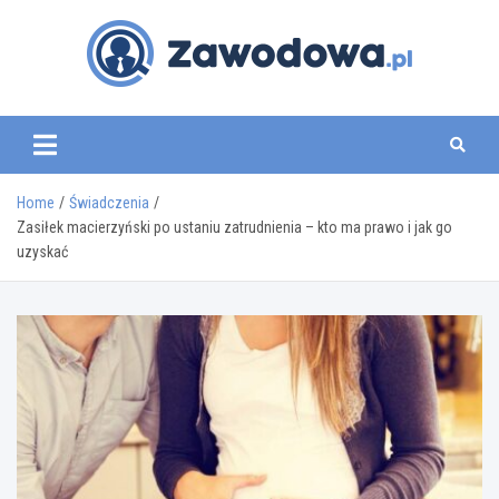
Skip
to
content
zawodowa.pl
Home
Świadczenia
Zasiłek macierzyński po ustaniu zatrudnienia – kto ma prawo i jak go
uzyskać