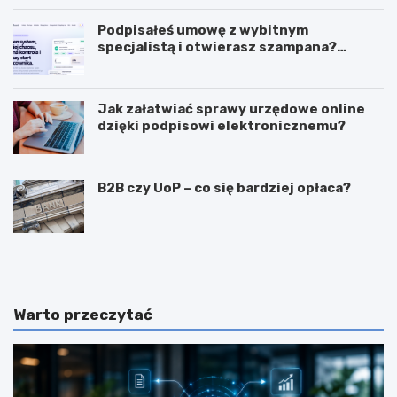
Podpisałeś umowę z wybitnym
specjalistą i otwierasz szampana?
Przedwcześnie.
Jak załatwiać sprawy urzędowe online
dzięki podpisowi elektronicznemu?
B2B czy UoP – co się bardziej opłaca?
J
J
a
a
k
k
m
i
o
e
Warto przeczytać
g
c
ę
e
z
c
a
h
r
y