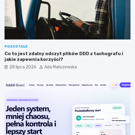
y
i
j
s
n
t
y
a
m
?
?
POZOSTAŁE
Co to jest zdalny odczyt plików DDD z tachografu i
jakie zapewnia korzyści?
28 lipca 2026
Ada Maliszewska