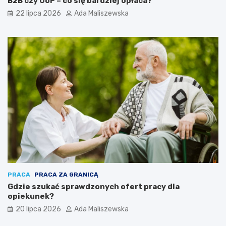
B2B czy UoP – co się bardziej opłaca?
22 lipca 2026
Ada Maliszewska
PRACA
PRACA ZA GRANICĄ
Gdzie szukać sprawdzonych ofert pracy dla
opiekunek?
20 lipca 2026
Ada Maliszewska