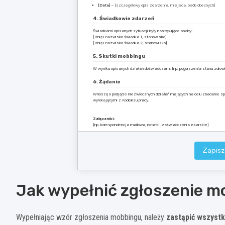
[Data]
– [szczegółowy opis zdarzenia, miejsca, osób obecnych]
4. Świadkowie zdarzeń
Świadkami opisanych sytuacji były następujące osoby:
[Imię i nazwisko świadka 1, stanowisko]
[Imię i nazwisko świadka 2, stanowisko]
5. Skutki mobbingu
W wyniku opisanych działań doświadczam: [np. pogorszenia stanu zdrow
6. Żądanie
Wnoszę o podjęcie niezwłocznych działań mających na celu zbadanie s
wynikającymi z Kodeksu pracy.
Załączniki:
[np. korespondencja mailowa, notatki, zaświadczenia lekarskie]
Zapisz
Jak wypełnić zgłoszenie 
Wypełniając wzór zgłoszenia mobbingu, należy
zastąpić wszyst