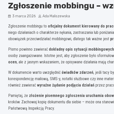
Zgłoszenie mobbingu – wz
3 marca 2026
Ada Maliszewska
Zgłoszenie mobbingu to
oficjalny dokument kierowany do pra
niego działaniach o charakterze nękania, zastraszania lub poniż
obowiązek przeciwdziałać mobbingowi, dlatego tak ważne jest
p
Pismo powinno zawierać
dokładny opis sytuacji mobbingowych
osoby zaangażowane. Istotne jest, aby zgłoszenie było sformuł
ocen
, ale z jasnym wskazaniem, że opisywane działania mają char
W dokumencie warto uwzględnić
świadków zdarzeń
, jeśli tacy
korespondencję mailową, SMS-y, notatki służbowe czy inne mater
również zawierać
wyraźne żądanie podjęcia działań
przez praco
Pamiętaj, że
złożenie pisemnego zgłoszenia uruchamia obo
kroków. Zachowaj kopię dokumentu dla siebie – może ona stan
Państwową Inspekcją Pracy.