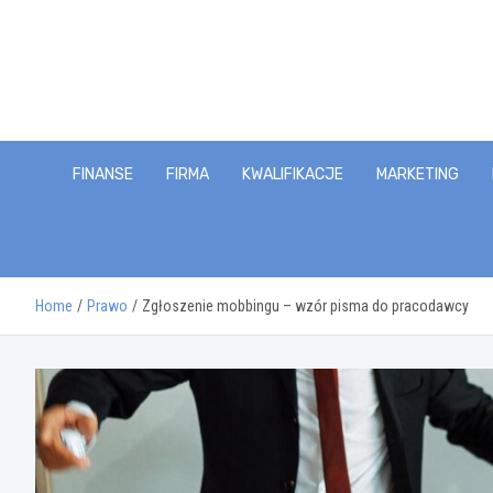
Skip
to
content
FINANSE
FIRMA
KWALIFIKACJE
MARKETING
Home
Prawo
Zgłoszenie mobbingu – wzór pisma do pracodawcy