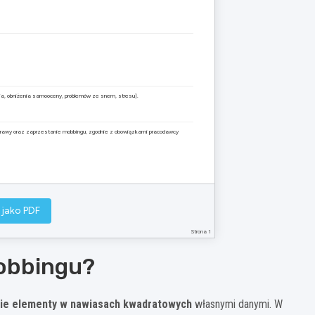
ia, obniżenia samooceny, problemów ze snem, stresu].
prawy oraz zaprzestanie mobbingu, zgodnie z obowiązkami pracodawcy
………………………………….
 jako PDF
[Podpis pracownika]
Strona 1
mobbingu?
kie elementy w nawiasach kwadratowych
własnymi danymi. W