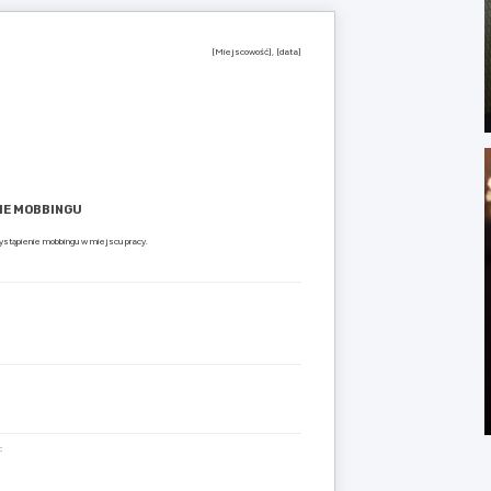
[Miejscowość], [data]
IE MOBBINGU
ystąpienie mobbingu w miejscu pracy.
: