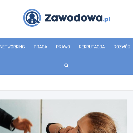
zawodowa.pl
NETWORKING
PRACA
PRAWO
REKRUTACJA
ROZWÓJ