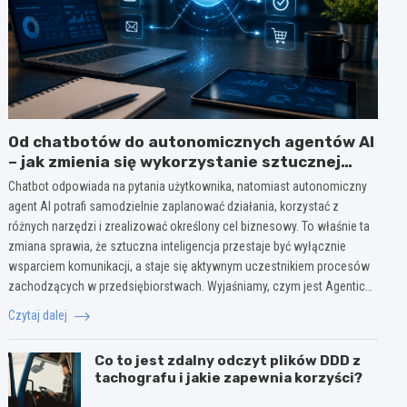
Od chatbotów do autonomicznych agentów AI
– jak zmienia się wykorzystanie sztucznej
inteligencji w biznesie?
Chatbot odpowiada na pytania użytkownika, natomiast autonomiczny
agent AI potrafi samodzielnie zaplanować działania, korzystać z
różnych narzędzi i zrealizować określony cel biznesowy. To właśnie ta
zmiana sprawia, że sztuczna inteligencja przestaje być wyłącznie
wsparciem komunikacji, a staje się aktywnym uczestnikiem procesów
zachodzących w przedsiębiorstwach. Wyjaśniamy, czym jest Agentic…
Czytaj dalej
Co to jest zdalny odczyt plików DDD z
tachografu i jakie zapewnia korzyści?