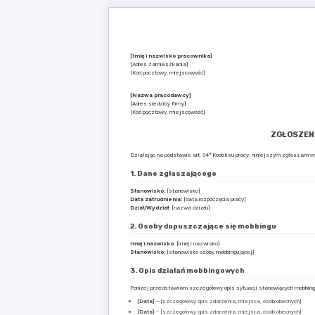
[Imię i nazwisko pracownika]
[Adres zamieszkania]
[Kod pocztowy, miejscowość]
[Nazwa pracodawcy]
[Adres siedziby firmy]
[Kod pocztowy, miejscowość]
ZGŁOSZEN
Działając na podstawie art. 94³ Kodeksu pracy, niniejszym zgłaszam w
1. Dane zgłaszającego
Stanowisko:
[stanowisko]
Data zatrudnienia:
[data rozpoczęcia pracy]
Dział/Wydział:
[nazwa działu]
2. Osoby dopuszczające się mobbingu
Imię i nazwisko:
[imię i nazwisko]
Stanowisko:
[stanowisko osoby mobbingującej]
3. Opis działań mobbingowych
Poniżej przedstawiam szczegółowy opis sytuacji stanowiących mobbing
[Data]
– [szczegółowy opis zdarzenia, miejsca, osób obecnych]
[Data]
– [szczegółowy opis zdarzenia, miejsca, osób obecnych]