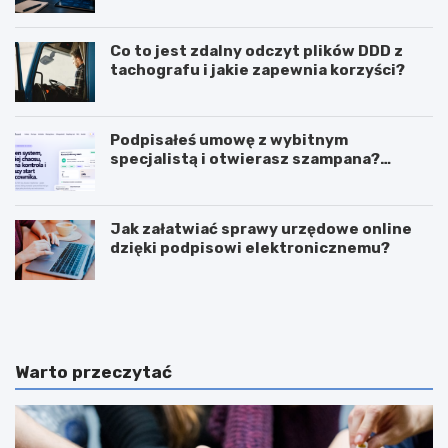
wykorzystanie sztucznej inteligencji w
biznesie?
Co to jest zdalny odczyt plików DDD z
tachografu i jakie zapewnia korzyści?
Podpisałeś umowę z wybitnym
specjalistą i otwierasz szampana?
Przedwcześnie.
Jak załatwiać sprawy urzędowe online
dzięki podpisowi elektronicznemu?
J
J
a
a
k
k
m
i
o
e
Warto przeczytać
g
c
ę
e
z
c
a
h