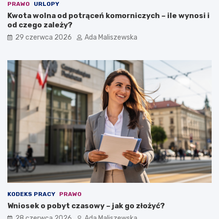
PRAWO
URLOPY
Kwota wolna od potrąceń komorniczych – ile wynosi i
od czego zależy?
29 czerwca 2026
Ada Maliszewska
KODEKS PRACY
PRAWO
Wniosek o pobyt czasowy – jak go złożyć?
28 czerwca 2026
Ada Maliszewska