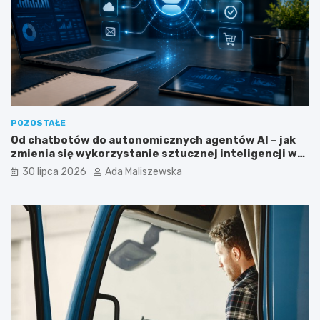
c
m
y
i
j
s
n
t
y
a
m
?
?
POZOSTAŁE
Od chatbotów do autonomicznych agentów AI – jak
zmienia się wykorzystanie sztucznej inteligencji w
biznesie?
30 lipca 2026
Ada Maliszewska