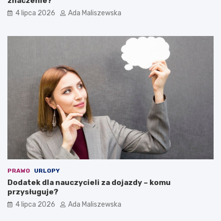
znaczenie?
4 lipca 2026
Ada Maliszewska
PRAWO
URLOPY
Dodatek dla nauczycieli za dojazdy – komu
przysługuje?
4 lipca 2026
Ada Maliszewska