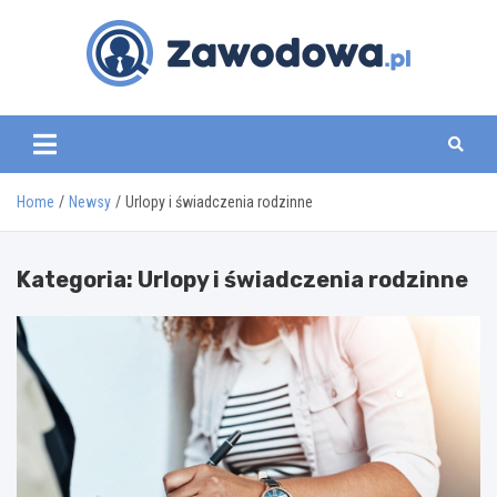
Skip
to
content
zawodowa.pl
Home
Newsy
Urlopy i świadczenia rodzinne
Kategoria:
Urlopy i świadczenia rodzinne