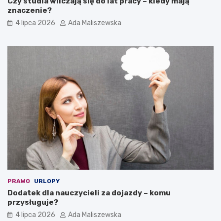
Czy studia wliczają się do lat pracy – kiedy mają
znaczenie?
4 lipca 2026
Ada Maliszewska
PRAWO
URLOPY
Dodatek dla nauczycieli za dojazdy – komu
przysługuje?
4 lipca 2026
Ada Maliszewska