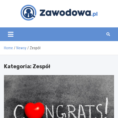
Skip
to
content
zawodowa.pl
Home
Newsy
Zespół
Kategoria:
Zespół