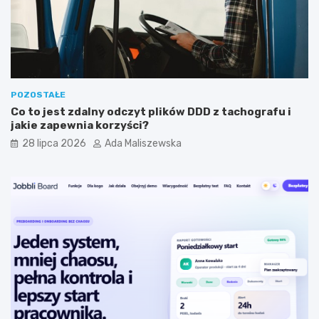
j
s
n
t
y
a
m
?
?
POZOSTAŁE
Co to jest zdalny odczyt plików DDD z tachografu i
jakie zapewnia korzyści?
28 lipca 2026
Ada Maliszewska