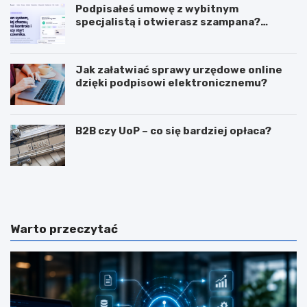
Podpisałeś umowę z wybitnym
specjalistą i otwierasz szampana?
Przedwcześnie.
Jak załatwiać sprawy urzędowe online
dzięki podpisowi elektronicznemu?
B2B czy UoP – co się bardziej opłaca?
J
J
a
a
k
k
m
i
o
e
Warto przeczytać
g
c
ę
e
z
c
a
h
r
y
a
p
b
o