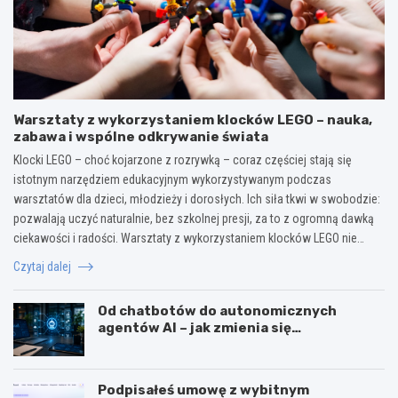
Warsztaty z wykorzystaniem klocków LEGO – nauka,
zabawa i wspólne odkrywanie świata
Klocki LEGO – choć kojarzone z rozrywką – coraz częściej stają się
istotnym narzędziem edukacyjnym wykorzystywanym podczas
warsztatów dla dzieci, młodzieży i dorosłych. Ich siła tkwi w swobodzie:
pozwalają uczyć naturalnie, bez szkolnej presji, za to z ogromną dawką
ciekawości i radości. Warsztaty z wykorzystaniem klocków LEGO nie…
Czytaj dalej
Od chatbotów do autonomicznych
agentów AI – jak zmienia się
wykorzystanie sztucznej inteligencji w
biznesie?
Podpisałeś umowę z wybitnym