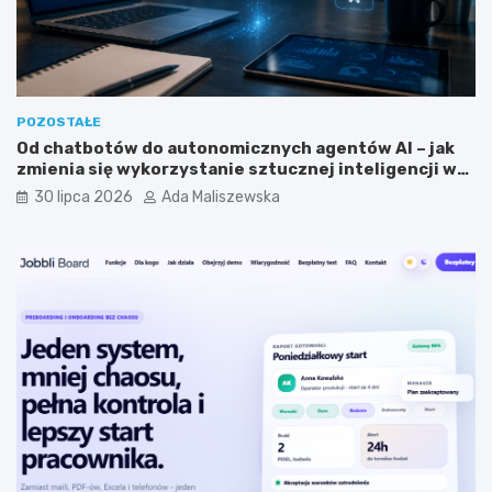
n
t
y
a
m
?
?
POZOSTAŁE
Od chatbotów do autonomicznych agentów AI – jak
zmienia się wykorzystanie sztucznej inteligencji w
biznesie?
30 lipca 2026
Ada Maliszewska