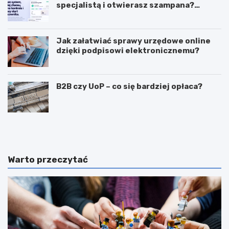
specjalistą i otwierasz szampana?
Przedwcześnie.
Jak załatwiać sprawy urzędowe online
dzięki podpisowi elektronicznemu?
B2B czy UoP – co się bardziej opłaca?
J
J
a
a
k
k
m
i
o
e
Warto przeczytać
g
c
ę
e
z
c
a
h
r
y
a
p
b
o
i
w