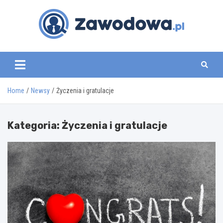
Skip
to
content
zawodowa.pl
Home
Newsy
Życzenia i gratulacje
Kategoria:
Życzenia i gratulacje