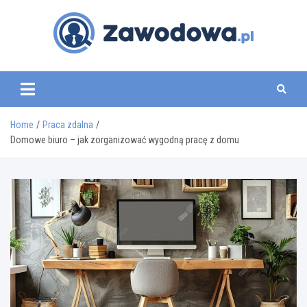
Skip
to
content
zawodowa.pl
Home
Praca zdalna
Domowe biuro – jak zorganizować wygodną pracę z domu