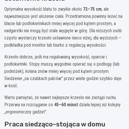
Optymalna wysokość blatu to zwykle około
72–75 cm
, ale
najważniejsze jest ułożenie ciała. Przedramiona powinny leżeć na
blacie lub podłokietnikach mniej więcej pod kątem prostym, a
nadgarstki nie mogą być stale wygięte w górę. Dla niższych osób
często wystarczy krzesło ustawione nieco niżej; dla wyższych –
podkładka pod monitor lub biurko z regulacją wysokości.
Krzesło dobrze, jeśli ma regulowaną wysokość, oparcie i
podłokietniki. Stopy muszą wygodnie opierać się o podłogę (lub
podnóżek), kolana znów mniej więcej pod kątem prostym.
Siedzenie „na czubkach palców” przez wiele godzin szybko daje
w kość.
Warto pamiętać, że nawet najlepsze krzesło nie zastąpi ruchu.
Przerwa na rozciąganie co
45–60 minut
działa lepiej niż kolejny
„ergonomiczny gadżet”.
Praca siedząco–stojąca w domu