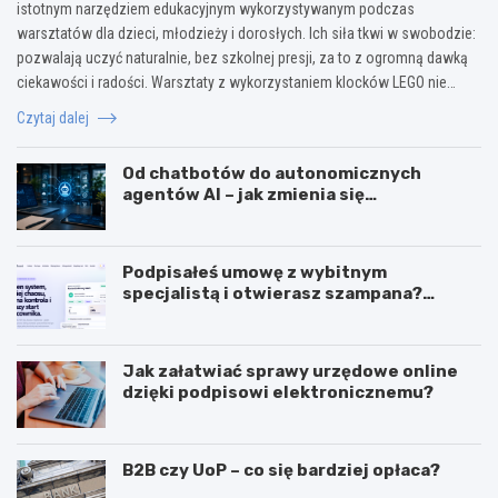
istotnym narzędziem edukacyjnym wykorzystywanym podczas
warsztatów dla dzieci, młodzieży i dorosłych. Ich siła tkwi w swobodzie:
pozwalają uczyć naturalnie, bez szkolnej presji, za to z ogromną dawką
ciekawości i radości. Warsztaty z wykorzystaniem klocków LEGO nie…
Czytaj dalej
Od chatbotów do autonomicznych
agentów AI – jak zmienia się
wykorzystanie sztucznej inteligencji w
biznesie?
Podpisałeś umowę z wybitnym
specjalistą i otwierasz szampana?
Przedwcześnie.
Jak załatwiać sprawy urzędowe online
dzięki podpisowi elektronicznemu?
B2B czy UoP – co się bardziej opłaca?