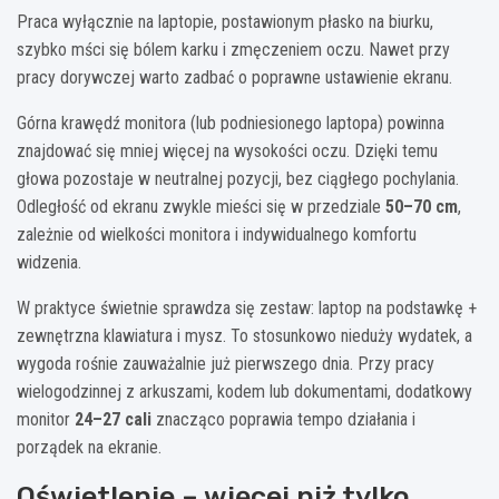
Praca wyłącznie na laptopie, postawionym płasko na biurku,
szybko mści się bólem karku i zmęczeniem oczu. Nawet przy
pracy dorywczej warto zadbać o poprawne ustawienie ekranu.
Górna krawędź monitora (lub podniesionego laptopa) powinna
znajdować się mniej więcej na wysokości oczu. Dzięki temu
głowa pozostaje w neutralnej pozycji, bez ciągłego pochylania.
Odległość od ekranu zwykle mieści się w przedziale
50–70 cm
,
zależnie od wielkości monitora i indywidualnego komfortu
widzenia.
W praktyce świetnie sprawdza się zestaw: laptop na podstawkę +
zewnętrzna klawiatura i mysz. To stosunkowo nieduży wydatek, a
wygoda rośnie zauważalnie już pierwszego dnia. Przy pracy
wielogodzinnej z arkuszami, kodem lub dokumentami, dodatkowy
monitor
24–27 cali
znacząco poprawia tempo działania i
porządek na ekranie.
Oświetlenie – więcej niż tylko