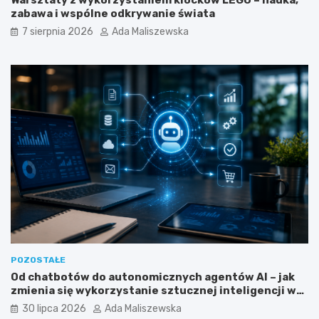
Warsztaty z wykorzystaniem klocków LEGO – nauka,
i
o
zabawa i wspólne odkrywanie świata
n
b
7 sierpnia 2026
Ada Maliszewska
g
r
u
y
a
p
f
r
i
o
l
g
i
r
a
a
c
m
y
i
j
s
n
t
y
a
m
?
?
POZOSTAŁE
Od chatbotów do autonomicznych agentów AI – jak
zmienia się wykorzystanie sztucznej inteligencji w
biznesie?
30 lipca 2026
Ada Maliszewska