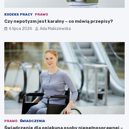
KODEKS PRACY
PRAWO
Czy nepotyzm jest karalny – co mówią przepisy?
6 lipca 2026
Ada Maliszewska
PRAWO
ŚWIADCZENIA
Świadczenie dla opiekuna osoby niepełnosprawnej –