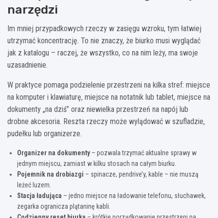
narzędzi
Im mniej przypadkowych rzeczy w zasięgu wzroku, tym łatwiej
utrzymać koncentrację. To nie znaczy, że biurko musi wyglądać
jak z katalogu – raczej, że wszystko, co na nim leży, ma swoje
uzasadnienie.
W praktyce pomaga podzielenie przestrzeni na kilka stref: miejsce
na komputer i klawiaturę, miejsce na notatnik lub tablet, miejsce na
dokumenty „na dziś” oraz niewielka przestrzeń na napój lub
drobne akcesoria. Reszta rzeczy może wylądować w szufladzie,
pudełku lub organizerze.
Organizer na dokumenty
– pozwala trzymać aktualne sprawy w
jednym miejscu, zamiast w kilku stosach na całym biurku.
Pojemnik na drobiazgi
– spinacze, pendrive’y, kable – nie muszą
leżeć luzem.
Stacja ładująca
– jedno miejsce na ładowanie telefonu, słuchawek,
zegarka ogranicza plątaninę kabli.
Codzienny reset biurka
– krótkie porządkowanie przestrzeni na