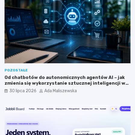
l
g
i
r
a
a
c
m
y
i
j
s
n
t
y
a
m
?
?
POZOSTAŁE
Od chatbotów do autonomicznych agentów AI – jak
zmienia się wykorzystanie sztucznej inteligencji w
biznesie?
30 lipca 2026
Ada Maliszewska