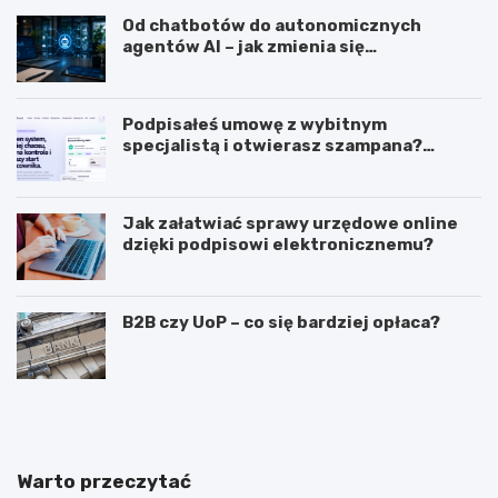
Od chatbotów do autonomicznych
agentów AI – jak zmienia się
wykorzystanie sztucznej inteligencji w
biznesie?
Podpisałeś umowę z wybitnym
specjalistą i otwierasz szampana?
Przedwcześnie.
Jak załatwiać sprawy urzędowe online
dzięki podpisowi elektronicznemu?
B2B czy UoP – co się bardziej opłaca?
J
J
a
a
k
k
m
i
o
e
Warto przeczytać
g
c