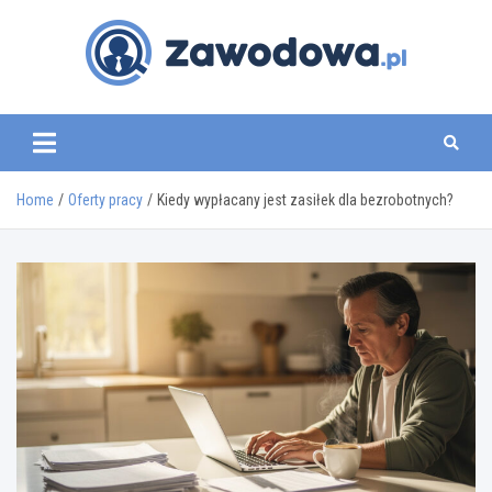
Skip
to
content
zawodowa.pl
Home
Oferty pracy
Kiedy wypłacany jest zasiłek dla bezrobotnych?