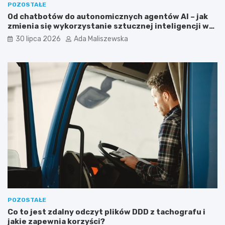
e
ć
POZOSTAŁE
t
d
Od chatbotów do autonomicznych agentów AI – jak
i
o
zmienia się wykorzystanie sztucznej inteligencji w
n
b
biznesie?
30 lipca 2026
Ada Maliszewska
g
r
u
y
a
p
f
r
i
o
l
g
i
r
a
a
c
m
y
i
j
s
n
t
y
a
m
?
?
POZOSTAŁE
Co to jest zdalny odczyt plików DDD z tachografu i
jakie zapewnia korzyści?