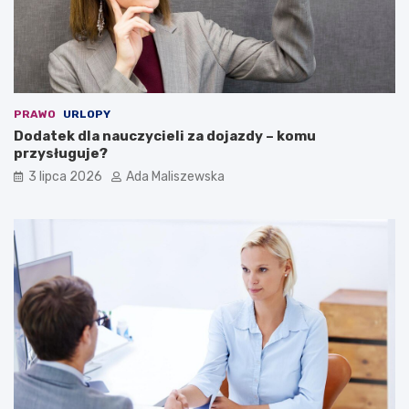
PRAWO
URLOPY
Dodatek dla nauczycieli za dojazdy – komu
przysługuje?
3 lipca 2026
Ada Maliszewska