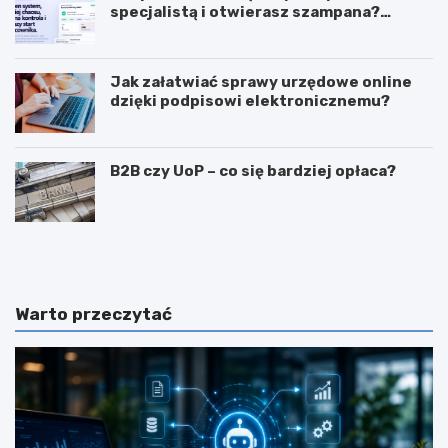
specjalistą i otwierasz szampana?
Przedwcześnie.
Jak załatwiać sprawy urzędowe online
dzięki podpisowi elektronicznemu?
B2B czy UoP – co się bardziej opłaca?
J
J
a
a
k
k
m
i
o
e
Warto przeczytać
g
c
ę
e
z
c
a
h
r
y
a
p
b
o
i
w