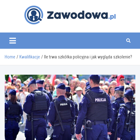
Skip
to
content
zawodowa.pl
Home
Kwalifikacje
Ile trwa szkółka policyjna i jak wygląda szkolenie?