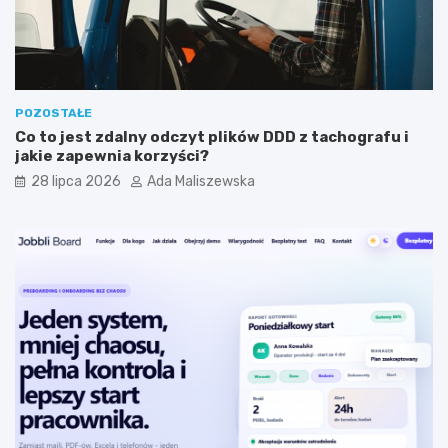
n
t
y
a
m
?
?
POZOSTAŁE
Co to jest zdalny odczyt plików DDD z tachografu i
jakie zapewnia korzyści?
28 lipca 2026
Ada Maliszewska