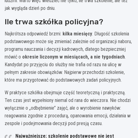
ludźmi. Warto więc wiedzieć nie tylko, ile trwa szkolenie, ale też
jak wygląda dzień po dniu.
Ile trwa szkółka policyjna?
Najkrótsza odpowiedź brzmi:
kilka miesięcy
. Długość szkolenia
podstawowego może się zmieniać zależnie od organizacji naboru,
programu nauczania i decyzji kadrowych, dlatego bezpieczniej
mówić o
okresie liczonym w miesiącach, a nie tygodniach
.
Kandydat po przyjęciu do służby nie trafia od razu na ulicę w
pełnym zakresie obowiązków. Najpierw przechodzi szkolenie,
które ma przygotować do podstawowych zadań policyjnych.
W praktyce szkółka obejmuje część teoretyczną i praktyczną.
Ten czas jest wypełniony niemal od rana do wieczora. Nie chodzi
wyłącznie o „odbębnienie” zajęć, ale o wyrobienie nawyków:
reagowania zgodnie z procedurą, opanowania emocji, działania w
zespole i podejmowania decyzji pod presją czasu.
Najważniejsze:
szkolenie podstawowe nie jest