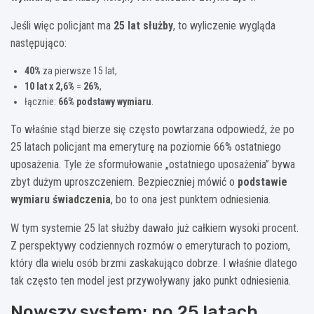
Jeśli więc policjant ma
25 lat służby
, to wyliczenie wygląda
następująco:
40%
za pierwsze 15 lat,
10 lat x 2,6%
=
26%
,
łącznie:
66% podstawy wymiaru
.
To właśnie stąd bierze się często powtarzana odpowiedź, że po
25 latach policjant ma emeryturę na poziomie 66% ostatniego
uposażenia. Tyle że sformułowanie „ostatniego uposażenia” bywa
zbyt dużym uproszczeniem. Bezpieczniej mówić o
podstawie
wymiaru świadczenia
, bo to ona jest punktem odniesienia.
W tym systemie 25 lat służby dawało już całkiem wysoki procent.
Z perspektywy codziennych rozmów o emeryturach to poziom,
który dla wielu osób brzmi zaskakująco dobrze. I właśnie dlatego
tak często ten model jest przywoływany jako punkt odniesienia.
Nowszy system: po 25 latach