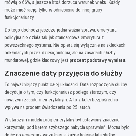
mówią o 66%, a jeszcze ktoś dorzuca warunek wieku. Każdy
może mieć rację, tylko w odniesieniu do innej grupy
funkcjonariuszy.
Do tego dochodzi jeszcze jedna ważna sprawa: emerytura
policyjna nie działa tak jak standardowa emerytura z
powszechnego systemu. Nie opiera się wyłącznie na składkach
odkładanych przez dziesięciolecia, ale na zasadach służby
mundurowej, gdzie kluczowy jest
procent podstawy wymiaru
.
Znaczenie daty przyjęcia do służby
To najważniejszy punkt całej układanki. Data rozpoczęcia służby
decyduje o tym, czy funkcjonariusz podlega starszym, czy
nowszym zasadom emerytalnym. A to z kolei bezpośrednio
wpływa na procent świadczenia po 25 latach.
W starszym modelu próg emerytalny był ustawiony znacznie
korzystniej pod kątem szybszego nabycia uprawnień. Można było
dojść do emerytury wcześniej, a każde kolejne lata służby