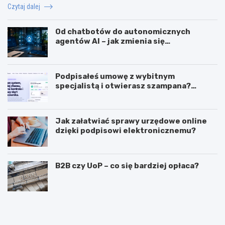
Czytaj dalej
Od chatbotów do autonomicznych
agentów AI – jak zmienia się
wykorzystanie sztucznej inteligencji w
biznesie?
Podpisałeś umowę z wybitnym
specjalistą i otwierasz szampana?
Przedwcześnie.
Jak załatwiać sprawy urzędowe online
dzięki podpisowi elektronicznemu?
B2B czy UoP – co się bardziej opłaca?
J
J
a
a
k
k
m
i