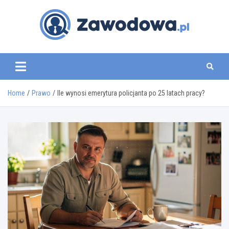
Skip
to
content
zawodowa.pl
Home
Prawo
Ile wynosi emerytura policjanta po 25 latach pracy?