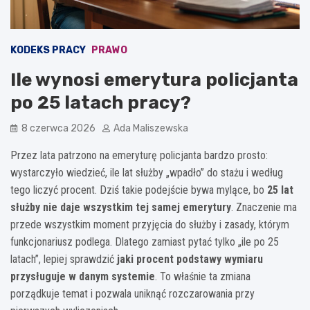
KODEKS PRACY
PRAWO
Ile wynosi emerytura policjanta
po 25 latach pracy?
8 czerwca 2026
Ada Maliszewska
Przez lata patrzono na emeryturę policjanta bardzo prosto:
wystarczyło wiedzieć, ile lat służby „wpadło” do stażu i według
tego liczyć procent. Dziś takie podejście bywa mylące, bo
25 lat
służby nie daje wszystkim tej samej emerytury
. Znaczenie ma
przede wszystkim moment przyjęcia do służby i zasady, którym
funkcjonariusz podlega. Dlatego zamiast pytać tylko „ile po 25
latach”, lepiej sprawdzić
jaki procent podstawy wymiaru
przysługuje w danym systemie
. To właśnie ta zmiana
porządkuje temat i pozwala uniknąć rozczarowania przy