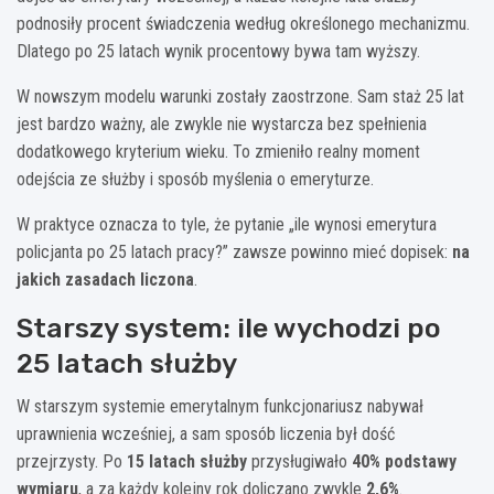
podnosiły procent świadczenia według określonego mechanizmu.
Dlatego po 25 latach wynik procentowy bywa tam wyższy.
W nowszym modelu warunki zostały zaostrzone. Sam staż 25 lat
jest bardzo ważny, ale zwykle nie wystarcza bez spełnienia
dodatkowego kryterium wieku. To zmieniło realny moment
odejścia ze służby i sposób myślenia o emeryturze.
W praktyce oznacza to tyle, że pytanie „ile wynosi emerytura
policjanta po 25 latach pracy?” zawsze powinno mieć dopisek:
na
jakich zasadach liczona
.
Starszy system: ile wychodzi po
25 latach służby
W starszym systemie emerytalnym funkcjonariusz nabywał
uprawnienia wcześniej, a sam sposób liczenia był dość
przejrzysty. Po
15 latach służby
przysługiwało
40% podstawy
wymiaru
, a za każdy kolejny rok doliczano zwykle
2,6%
.