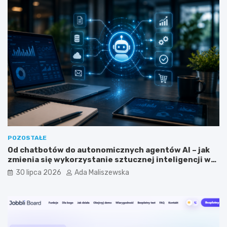
f
r
i
o
l
g
i
r
a
a
c
m
y
i
j
s
n
t
y
a
m
?
?
POZOSTAŁE
Od chatbotów do autonomicznych agentów AI – jak
zmienia się wykorzystanie sztucznej inteligencji w
biznesie?
30 lipca 2026
Ada Maliszewska