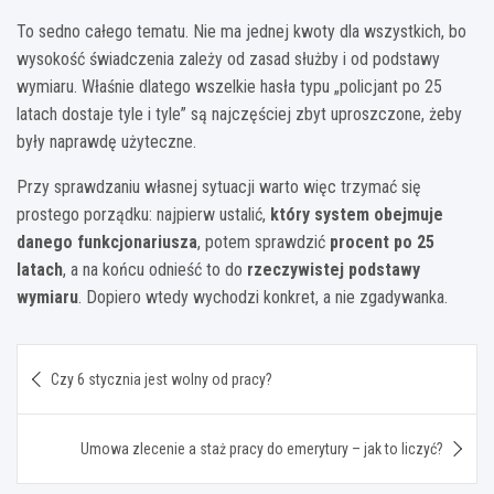
To sedno całego tematu. Nie ma jednej kwoty dla wszystkich, bo
wysokość świadczenia zależy od zasad służby i od podstawy
wymiaru. Właśnie dlatego wszelkie hasła typu „policjant po 25
latach dostaje tyle i tyle” są najczęściej zbyt uproszczone, żeby
były naprawdę użyteczne.
Przy sprawdzaniu własnej sytuacji warto więc trzymać się
prostego porządku: najpierw ustalić,
który system obejmuje
danego funkcjonariusza
, potem sprawdzić
procent po 25
latach
, a na końcu odnieść to do
rzeczywistej podstawy
wymiaru
. Dopiero wtedy wychodzi konkret, a nie zgadywanka.
Nawigacja
Czy 6 stycznia jest wolny od pracy?
wpisu
Umowa zlecenie a staż pracy do emerytury – jak to liczyć?