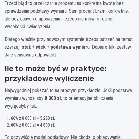
Trzeci błąd to przeliczanie procentu na konkretną kwotę bez
sprawdzenia podstawy wymiaru. Sam procent brzmi konkretnie,
ale bez danych o uposażeniu niczego nie mówi o realnej
wysokości świadczenia.
Dlatego właśnie przy nowszym systemie trzeba patrzeć na temat
szerzej:
staż + wiek + podstawa wymiaru
. Dopiero taki zestaw
daje sensowną odpowiedź.
Ile to może być w praktyce:
przykładowe wyliczenie
Najwygodniej pokazać to na prostym przykładzie. Jeśli podstawa
wymiaru wynosiłaby
8 000 zł
, to orientacyjne obliczenia
wyglądałyby tak:
66%
z 8 000 zł =
5 280 zł
,
60%
z 8 000 zł =
4 800 zł
.
To oczywiście model poglądowy. Nie chodzi o obiecywanie