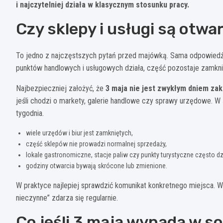
i najczytelniej działa w klasycznym stosunku pracy.
Czy sklepy i usługi są otwa
To jedno z najczęstszych pytań przed majówką. Sama odpowiedź ni
punktów handlowych i usługowych działa, część pozostaje zamknię
Najbezpieczniej założyć, że
3 maja nie jest zwykłym dniem z
jeśli chodzi o markety, galerie handlowe czy sprawy urzędowe. 
tygodnia.
wiele urzędów i biur jest zamkniętych,
część sklepów nie prowadzi normalnej sprzedaży,
lokale gastronomiczne, stacje paliw czy punkty turystyczne często dz
godziny otwarcia bywają skrócone lub zmienione.
W praktyce najlepiej sprawdzić komunikat konkretnego miejsca. 
nieczynne” zdarza się regularnie.
Co jeśli 3 maja wypada w so