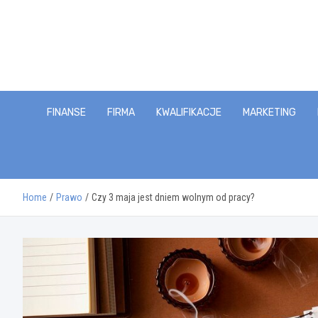
Skip
to
content
FINANSE
FIRMA
KWALIFIKACJE
MARKETING
Home
Prawo
Czy 3 maja jest dniem wolnym od pracy?