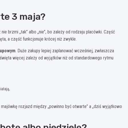
rte 3 maja?
e brzmi „tak” albo „nie”, bo zależy od rodzaju placówki. Część
ta, a część funkcjonuje krócej niż zwykle.
akupowym
. Duże zakupy lepiej zaplanować wcześniej, zwłaszcza
W święta więcej zależy od wyjątków niż od standardowego rytmu
iałają,
W majówkę rozjazd między „powinno być otwarte” a „dziś wyjątkowo
botę albo niedzielę?