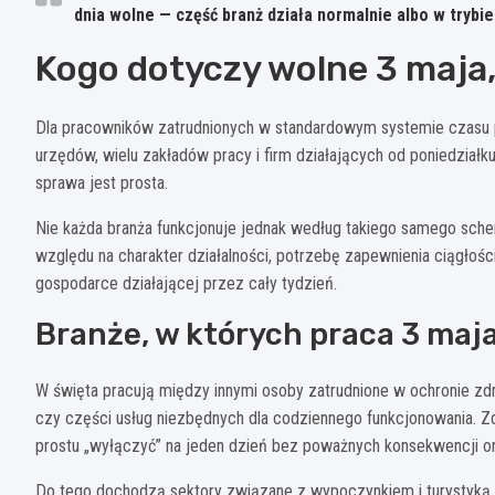
dnia wolne — część branż działa normalnie albo w trybi
Kogo dotyczy wolne 3 maja
Dla pracowników zatrudnionych w standardowym systemie czasu
urzędów, wielu zakładów pracy i firm działających od poniedziałk
sprawa jest prosta.
Nie każda branża funkcjonuje jednak według takiego samego sche
względu na charakter działalności, potrzebę zapewnienia ciągłośc
gospodarce działającej przez cały tydzień.
Branże, w których praca 3 ma
W święta pracują między innymi osoby zatrudnione w ochronie zdro
czy części usług niezbędnych dla codziennego funkcjonowania. Zd
prostu „wyłączyć” na jeden dzień bez poważnych konsekwencji or
Do tego dochodzą sektory związane z wypoczynkiem i turystyką. 