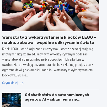
Warsztaty z wykorzystaniem klocków LEGO –
nauka, zabawa i wspólne odkrywanie świata
Klocki LEGO – choć kojarzone z rozrywką – coraz częściej stają się
istotnym narzędziem edukacyjnym wykorzystywanym podczas
warsztatów dla dzieci, młodzieży i dorosłych. Ich siła tkwi w
swobodzie: pozwalają uczyć naturalnie, bez szkolnej presji, za to z
ogromną dawką ciekawości i radości. Warsztaty z wykorzystaniem
klocków LEGO nie…
Czytaj dalej
Od chatbotów do autonomicznych
agentów AI – jak zmienia się
wykorzystanie sztucznej inteligencji w