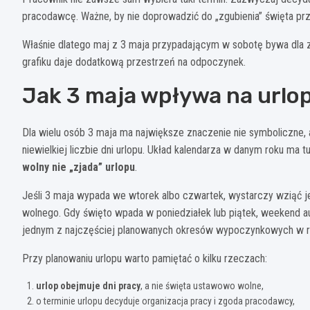
pracodawcę. Ważne, by nie doprowadzić do „zgubienia” święta p
Właśnie dlatego maj z 3 maja przypadającym w sobotę bywa dla za
grafiku daje dodatkową przestrzeń na odpoczynek.
Jak 3 maja wpływa na urlo
Dla wielu osób 3 maja ma największe znaczenie nie symboliczne,
niewielkiej liczbie dni urlopu. Układ kalendarza w danym roku ma 
wolny nie „zjada” urlopu
.
Jeśli 3 maja wypada we wtorek albo czwartek, wystarczy wziąć jed
wolnego. Gdy święto wpada w poniedziałek lub piątek, weekend a
jednym z najczęściej planowanych okresów wypoczynkowych w r
Przy planowaniu urlopu warto pamiętać o kilku rzeczach:
urlop obejmuje dni pracy
, a nie święta ustawowo wolne,
o terminie urlopu decyduje organizacja pracy i zgoda pracodawcy,