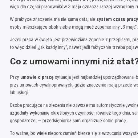
więc dla części pracowników 3 maja oznacza raczej wzmożony r
W praktyce znaczenie ma nie sama data, ale
system czasu pracy
osoby mieszkające obok siebie mogą mieć zupełnie inny „3 maja”: je
Jeżeli praca w święto jest przewidziana zgodnie z przepisami, p
to więc dzień „jak każdy inny”, nawet jeśli faktycznie trzeba pojaw
Co z umowami innymi niż etat
Przy
umowie o pracę
sytuacja jest najbardziej uporządkowana, 
przy umowach cywilnoprawnych, gdzie znaczenie mają przede ws
lub usługi.
Osoba pracująca na zleceniu nie zawsze ma automatycznie „wolne”
uzgodniły wykonanie określonych czynności również tego dnia, sa
gospodarczej — przedsiębiorca sam organizuje sobie pracę.
To ważne, bo wiele nieporozumień bierze się z wrzucania wszystk