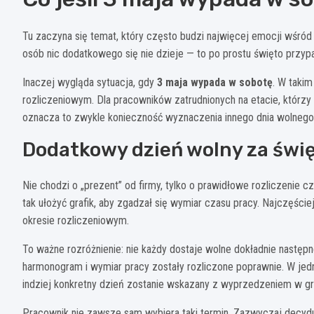
Tu zaczyna się temat, który często budzi najwięcej emocji wśród
osób nic dodatkowego się nie dzieje — to po prostu święto przypad
Inaczej wygląda sytuacja, gdy
3 maja wypada w sobotę
. W takim
rozliczeniowym. Dla pracowników zatrudnionych na etacie, którzy
oznacza to zwykle konieczność wyznaczenia innego dnia wolneg
Dodatkowy dzień wolny za świ
Nie chodzi o „prezent” od firmy, tylko o prawidłowe rozliczenie 
tak ułożyć grafik, aby zgadzał się wymiar czasu pracy. Najczęści
okresie rozliczeniowym.
To ważne rozróżnienie: nie każdy dostaje wolne dokładnie następne
harmonogram i wymiar pracy zostały rozliczone poprawnie. W jedne
indziej konkretny dzień zostanie wskazany z wyprzedzeniem w gra
Pracownik nie zawsze sam wybiera taki termin. Zazwyczaj decyduj