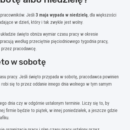
 pracowników. Jeśli
3 maja wypada w niedzielę
, dla większości
ające w dzień, który i tak zwykle jest wolny.
 układzie święto obniża wymiar czasu pracy w okresie
 pracują według przeciętnie pięciodniowego tygodnia pracy,
o przez pracodawcę.
ęto w sobotę
czasu pracy. Jeśli święto przypada w sobotę, pracodawca powinien
ej robi się to przez oddanie innego dnia wolnego w tym samym
go dnia czy w odgórnie ustalonym terminie. Liczy się to, by
j firmie będzie to piątek, w innej poniedziałek, a jeszcze gdzie
fiku.
e organizacja pracy i plan czasu pracy ustalony przez