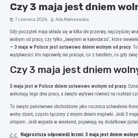
Czy 3 maja jest dniem wo
7 czerwca 2026
Ada Maliszewska
Gdy początek maja układa się w kilka dni przerwy, najczęściej wr
wolnym od pracy, czy tylko „świętem w kalendarzu”, które niewiele
— 3 maja w Polsce jest ustawowo dniem wolnym od pracy
. T
wątpliwości: kto naprawdę nie pracuje, co z handlem, co gdy świ
Czy 3 maja jest dniem wol
3 maja jest w Polsce dniem ustawowo wolnym od pracy.
Oznac
wykonują tego dnia pracy, a święto wpływa również na rozkład c
To święto państwowe obchodzone jako rocznica uchwalenia Konsty
wolny dzień, często łączony z innymi dniami majówki. Jeśli 3 ma
urlopem. Jeśli wypada w weekend, pojawiają się dodatkowe pytani
Najprostsza odpowiedź brzmi:
3 maja jest dniem wolnym