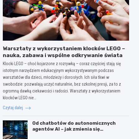
Warsztaty z wykorzystaniem klocków LEGO –
nauka, zabawa i wspólne odkrywanie świata
Klocki LEGO – choć kojarzone z rozrywką – coraz częściej stają się
istotnym narzędziem edukacyjnym wykorzystywanym podczas
warsztatów dla dzieci, młodzieży i dorosłych. Ich siła tkwi w
swobodzie: pozwalają uczyć naturalnie, bez szkolnej presji, za to z
ogromną dawką ciekawości i radości. Warsztaty z wykorzystaniem
klocków LEGO nie…
Czytaj dalej
Od chatbotów do autonomicznych
agentów AI – jak zmienia się
wykorzystanie sztucznej inteligencji w