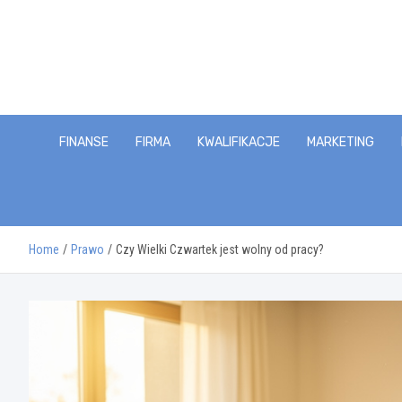
Skip
to
content
FINANSE
FIRMA
KWALIFIKACJE
MARKETING
Home
Prawo
Czy Wielki Czwartek jest wolny od pracy?