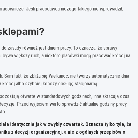
 pracownicze. Jeśli pracodawca niczego takiego nie wprowadził,
 sklepami?
o do zasady również jest dniem pracy. To oznacza, że sprawy
i bywa większy ruch, a niektóre placówki mogą pracować krócej na
 Sam fakt, że zbliża się Wielkanoc, nie tworzy automatycznie dnia
a krócej albo szybciej kończy obsługę stacjonarną.
y pozostają otwarte w standardowych godzinach, inne skracają czas
e decyzje. Przed wyjściem warto sprawdzić aktualne godziny pracy
to.
ała identycznie jak w zwykły czwartek.
Oznacza tylko tyle, że
ika z decyzji organizacyjnej, a nie z ogólnych przepisów o